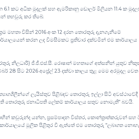
න 6.1 කට අධික මුදලක් සහ ඇමරිකානු ඩොලර් මිලියන 11.4 ක මුදල
ෙන් තහවුරු කර තිබේ.
‍රම මහතා විසින් 2016 අංක 12 දරන තොරතුරු දැනගැනීමේ
ාර්යාලයෙන් කරන ලද විමසීමකට ප්‍රතිචාර දක්වමින් එම කාර්යාලය
රු නිලධාරී) ජී.ජී.එස්.සී. රොෂාන් මහතාගේ අත්සනින් යුතුව නිකුත
 28 සිට 2026 අප්‍රේල් 23 දක්වා කාලය තුළ මෙම අරමුදල වෙත
ත්‍යාගශීලීන්ගේ ලැයිස්තුව පිළිබඳව තොරතුරු ඉල්ලා සිටි අවස්ථාවේදී
 ඇති තොරතුරු ජනාධිපති ලේකම් කාර්යාලය සතුව නොමැති" බවයි.
ලාභීන් කවුරුන්ද යන්න, ප්‍රසම්පාදන විස්තර, කොන්ත්‍රාත්කරුවන් සහ
ති කාර්යාලයේ මූලික පිළිතුර වී ඇත්තේ එම තොරතුරු "ලබාගත නොහ