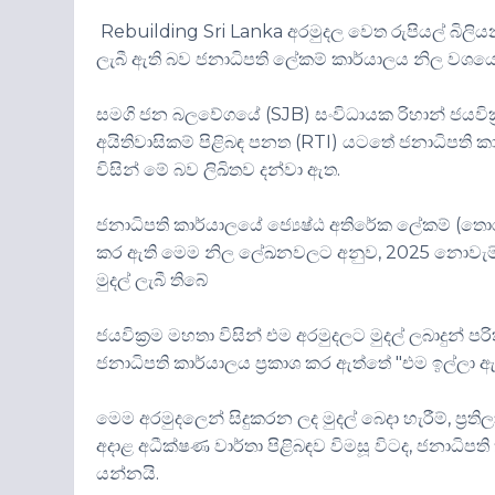
Rebuilding Sri Lanka අරමුදල වෙත රුපියල් බිලිය
ලැබී ඇති බව ජනාධිපති ලේකම් කාර්යාලය නිල වශය
සමගි ජන බලවේගයේ (SJB) සංවිධායක රිහාන් ජයවික්
අයිතිවාසිකම් පිළිබඳ පනත (RTI) යටතේ ජනාධිපති ක
විසින් මේ බව ලිඛිතව දන්වා ඇත.
ජනාධිපති කාර්යාලයේ ජ්‍යෙෂ්ඨ අතිරේක ලේකම් (තොරතු
කර ඇති මෙම නිල ලේඛනවලට අනුව, 2025 නොවැම්බර්
මුදල් ලැබී තිබේ
ජයවික්‍රම මහතා විසින් එම අරමුදලට මුදල් ලබාදුන් පරි
ජනාධිපති කාර්යාලය ප්‍රකාශ කර ඇත්තේ "එම ඉල්ලා
මෙම අරමුදලෙන් සිදුකරන ලද මුදල් බෙදා හැරීම්, ප්‍රති
අදාළ අධීක්ෂණ වාර්තා පිළිබඳව විමසූ විටද, ජනාධිප
යන්නයි.