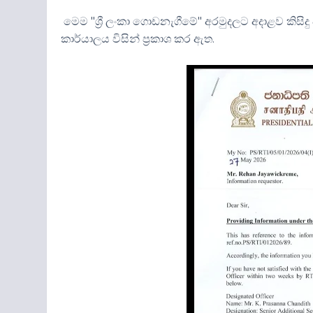
මෙම "ශ්‍රී ලංකා ගොඩනැගීමේ" අරමුදලට අදාළව කිසි
කාර්යාලය විසින් ප්‍රකාශ කර ඇත.