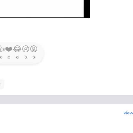
👍
❤️
😂
😢
😡
0
0
0
0
0
View 