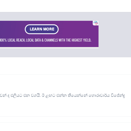
වන් ද එලියට එන වගයි. ඊ ළඟට එන්න තියෙන්නේ හොරාචාර්ය විජේන්ද්‍ර