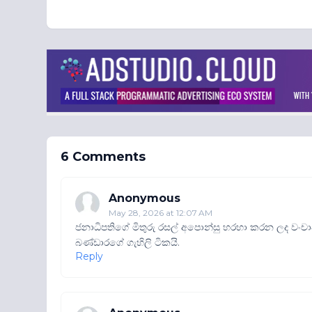
6 Comments
Anonymous
May 28, 2026 at 12:07 AM
ජනාධිපතිගේ මිතුරු රසල් අපොන්සු හරහා කරන ලද වංචා
බණ්ඩාරගේ ගැහිලි ටිකයි.
Reply