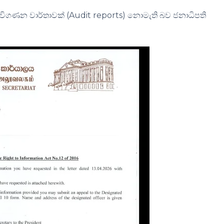
දු විගණන වාර්තාවක් (Audit reports) නොමැති බව ජනාධිපති