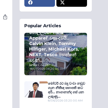
ECONOMY
Popular Articles
කොළඹ කොටස්
හොල්ලමින් ‘Hela
Apparel’ වසා දමයි..
Calvin Klein, Tommy
Hilfiger, Michael Kors,
NEXT, Tesco මහන්නේ
ඔවුන්..
lanka C news
-
8/07/2026 09:20:00 AM
මෝටර් රථ බදු වංචා නඩුව
ගැන නීතීඥ සභාපති කට
අරී... නාගානන්ද ගස් යන
ලකුණු...
8/06/2026 03:20:00 AM