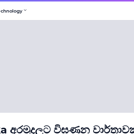
echnology
a අරමුදලට විඝණන වාර්තාවක