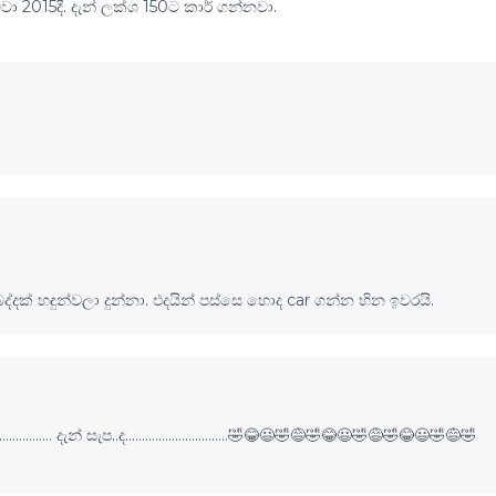
 2015දී. දැන් ලක්ශ 150ට කාර් ගන්නවා.
දක් හඳුන්වලා දුන්නා. එදයින් පස්සෙ හොද car ගන්න හින ඉවරයි.
........ දැන් සැප..ද...............................🤣😂😃🤣😅🤣😂😃🤣😅🤣😂😃🤣😅🤣