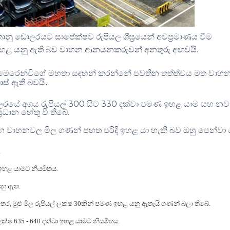
 ඩොලරයට සාපේක්ෂව රුපියල ශීඝ්‍රයෙන් අවප්‍රමාණය වීම
ස ඉහළ යනු ඇති බව වාහන ආනයනකරුවන් අනතුරු අඟවයි
.
මෙරෙන්චිගේ මහතා සඳහන් කරන්නේ පවතින තත්ත්වය මත වාහ
ස් ඇති බවයි
.
300
330
ලරයේ අගය රුපියල්
සිට
දක්වා පමණ ඉහළ යාම සහ නව 
.
රධාන හේතු වී තිබේ
න වාහනවල මිල ගණන් පහත පරිදි ඉහළ යා හැකි බව ඔහු පෙන්වා 
.
ල ඉහළ යාමට නියමිතය
.
වනු ඇත
.
අතර
,
මුළු මිල රුපියල් ලක්ෂ
30
කින් පමණ ඉහළ යනු ඇතැයි ගණන් බලා තිබේ
.
 ලක්ෂ
635 - 640
දක්වා ඉහළ යාමට නියමිතය
.