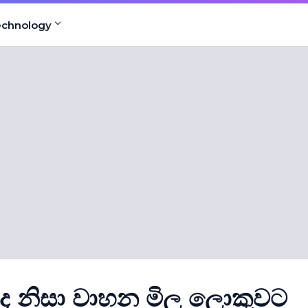
echnology
්ද නිසා වාහන මිල ලොකුවට