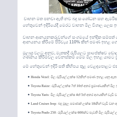
වාහන මත පනවා ඇති නව බදු සංශෝධන සහ ඇමරිකානු
හේතුවෙන් ඉදිරියේදී මෙරට වාහන මිල විශාල ලෙ
වාහන ආනයනකරුවන්ගේ සංගමයේ ඉන්දික සම්පත් 
ආනයනය කිරීමේ පිරිවැය
110%
කින් පමණ ඉහළ ගො
,
මූලාශ්‍ර වලට අනුව
මෑතකදී රුපියලට සාපේක්ෂව ඩො
ගණනය කිරීම්වල වෙනස්කම් මෙම මිල ඉහළ යාමට ප්‍
මේ හේතුවෙන් ඉදිරි සති කිහිපය තුළ වෙළඳපොළට එ
Honda Vezel:
මිල රුපියල් ලක්ෂ
12
කින් පමණ ඉහළ යනු ඇත
Toyota Raize:
රුපියල් ලක්ෂ
7
ත්
10
ත් අතර ප්‍රමාණයකින් මි
Toyota Yaris:
මිල රුපියල් ලක්ෂ
4
ත්
5
ත් අතර අගයකින් වැඩි 
Land Cruiser Jeep:
බදු මුදල පමණක් ලක්ෂ
18
කින් වැඩි වන 
Toyota Prado 250:
රුපියල් ලක්ෂ
600
ක්ව පැවති මිල රුපියල්