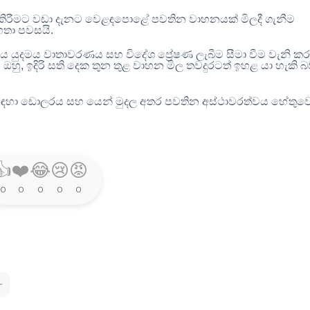
ිරීමට වඩා දැනට වෙළඳපොළේ පවතින වාහනයක් මිලදී ගැනීම
හතා පවසයි
.
ය යුදමය වාතාවරණය සහ විදේශ ප්‍රේෂණ ලැබීම සීමා වීම වැනි කර
 ඔහු
,
ඉදිරි සති දෙක තුන තුළ වාහන මිල තවදුරටත් ඉහළ යා හැකි 
ා ඩොලරය සහ යෙන් මුදල අතර පවතින අස්ථාවරත්වය හේතුව
👍
❤️
😂
😢
😡
0
0
0
0
0