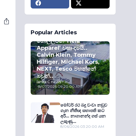
ECONOMY
Popular Articles
කොළඹ කොටස්
හොල්ලමින් ‘Hela
Apparel’ වසා දමයි..
Calvin Klein, Tommy
Hilfiger, Michael Kors,
NEXT, Tesco මහන්නේ
ඔවුන්..
lanka C news
-
8/07/2026 09:20:00 AM
මෝටර් රථ බදු වංචා නඩුව
ගැන නීතීඥ සභාපති කට
අරී... නාගානන්ද ගස් යන
ලකුණු...
8/06/2026 03:20:00 AM