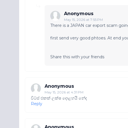
Anonymous
May 15, 2026 at 7:55 PM
There is a JAPAN car export scam goi
first send very good phtoes. At end y
Share this with your friends
Anonymous
May 15, 2026 at 4:31 PM
විට්ස් එකක් ලක්ෂ දොළහයි නේද
Reply
Anonymous