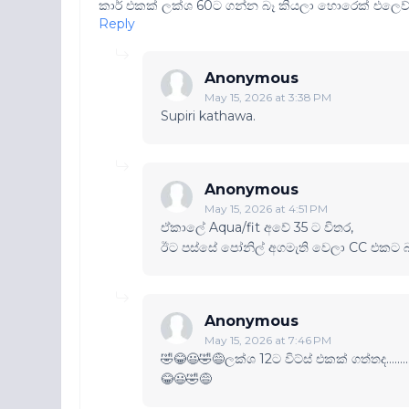
කාර් එකක් ලක්ශ 60ට ගන්න බෑ කියලා හොරෙක් එලෙව්වා
Reply
Anonymous
May 15, 2026 at 3:38 PM
Supiri kathawa.
Anonymous
May 15, 2026 at 4:51 PM
ඒකාලේ Aqua/fit අවේ 35 ට විතර,
ඊට පස්සේ පෝනිල් අගමැති වෙලා CC එකට බද්
Anonymous
May 15, 2026 at 7:46 PM
🤣😂😃🤣😅ලක්ශ 12ට විට්ස් එකක් ගත්තද................
😂😃🤣😅