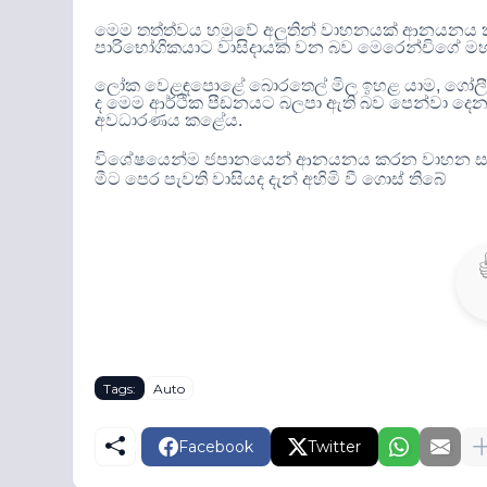
මෙම තත්ත්වය හමුවේ අලුතින් වාහනයක් ආනයනය ක
පාරිභෝගිකයාට වාසිදායක වන බව මෙරෙන්චිගේ ම
ලෝක වෙළඳපොළේ බොරතෙල් මිල ඉහළ යාම
,
ගෝලී
ද මෙම ආර්ථික පීඩනයට බලපා ඇති බව පෙන්වා දෙන
අවධාරණය කළේය
.
විශේෂයෙන්ම ජපානයෙන් ආනයනය කරන වාහන සඳහ
මීට පෙර පැවති වාසියද දැන් අහිමි වී ගොස් තිබේ
Tags:
Auto
Facebook
Twitter