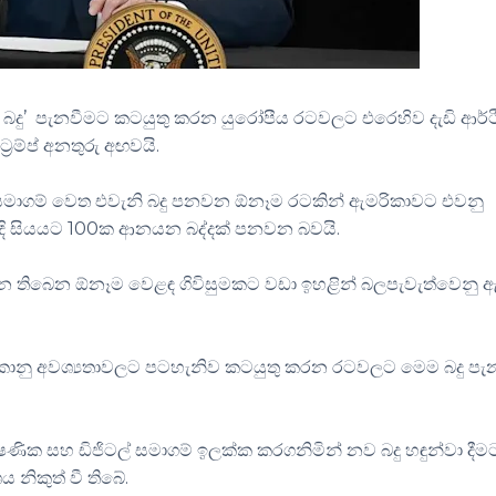
ා බදු’ පැනවීමට කටයුතු කරන යුරෝපීය රටවලට එරෙහිව දැඩි ආර්
‍රම්ප් අනතුරු අඟවයි.
මාගම් වෙත එවැනි බදු පනවන ඕනෑම රටකින් ඇමරිකාවට එවනු
රිදි සියයට 100ක ආනයන බද්දක් පනවන බවයි.
 තිබෙන ඕනෑම වෙළඳ ගිවිසුමකට වඩා ඉහළින් බලපැවැත්වෙනු ඇ
මරිකානු අවශ්‍යතාවලට පටහැනිව කටයුතු කරන රටවලට මෙම බදු පැ
ණික සහ ඩිජිටල් සමාගම් ඉලක්ක කරගනිමින් නව බදු හඳුන්වා දීම
 නිකුත් වී තිබේ.