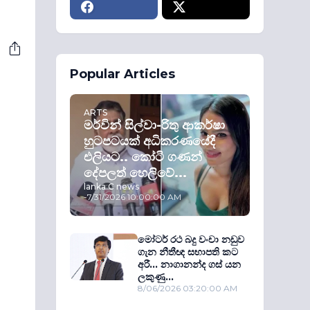
Popular Articles
ARTS
මර්වින් සිල්වා-රිතු ආකර්ෂා
හුටපටයක් අධිකරණයේදී
එලියට.. කෝටි ගණන්
දේපලත් හෙලිවේ...
lanka C news
-
7/31/2026 10:00:00 AM
මෝටර් රථ බදු වංචා නඩුව
ගැන නීතීඥ සභාපති කට
අරී... නාගානන්ද ගස් යන
ලකුණු...
8/06/2026 03:20:00 AM