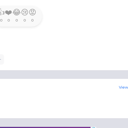
👍
❤️
😂
😢
😡
0
0
0
0
0
View 