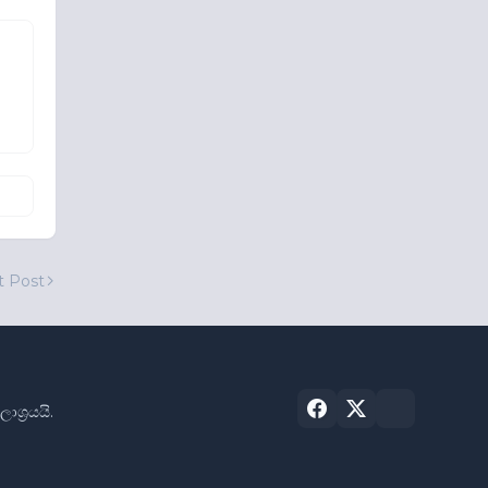
t Post
්‍රයයි.