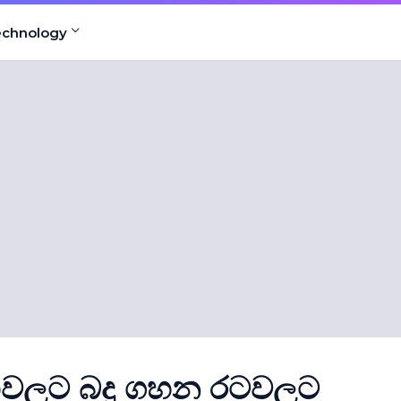
echnology
වාවලට බදු ගහන රටවලට