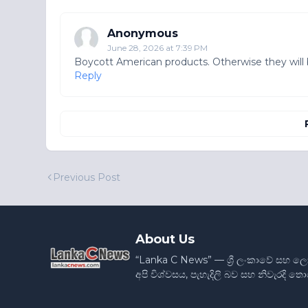
Anonymous
June 28, 2026 at 7:39 PM
Boycott American products. Otherwise they will
Reply
Previous Post
About Us
“Lanka C News” — ශ්‍රී ලංකාවේ සහ ල
අපි විශ්වසය, පැහැදිලි බව සහ නිවැරදි 