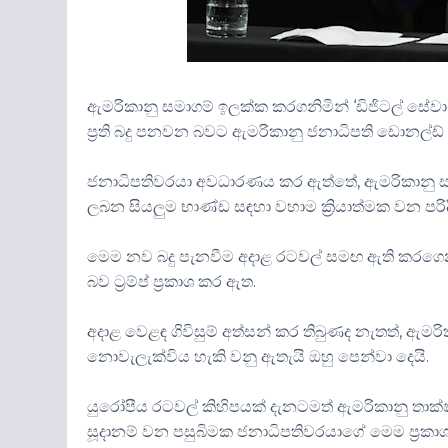
ඇමරිකානු සමාගම් ඉලක්ක කරගනිමින් ‘ඩිජිටල් සේව
ප්‍රති බදු පනවන බවට ඇමරිකානු ජනාධිපති ඩොනල්ඩ් ට්
ජනාධිපතිවරයා අවධාරණය කර ඇත්තේ, ඇමරිකානු ස
ලබන සියලුම භාණ්ඩ සඳහා වහාම ක්‍රියාත්මක වන ප
මෙම නව බදු පැනවීම අදාළ රටවල් සමඟ ඇති කරගෙන
බව ට්‍රම්ප් ප්‍රකාශ කර ඇත.
අදාළ වෙළඳ ගිවිසුම් අත්සන් කර තිබුණද නැතත්, ඇ
නොවැලැක්විය හැකි වනු ඇතැයි ඔහු පෙන්වා දෙයි.
යුරෝපීය රටවල් කිහිපයක් දැනටමත් ඇමරිකානු තාක්ෂ
සූදානම් වන පසුබිමක ජනාධිපතිවරයාගේ මෙම ප්‍රකාශය