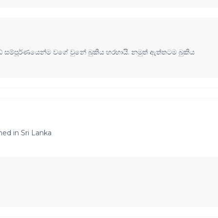
ම්පූර්ණයෙන්ම වගේ වුනේ බුකිය හරහායි. නමුත් ඇත්තටම බුකිය
ed in Sri Lanka