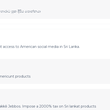
 හොරාට පුක දීපිය පොන්නයා
t access to American social media in Sri Lanka.
ericunt products
kili Jebbos. Impose a 2000% tax on Sri lankat products