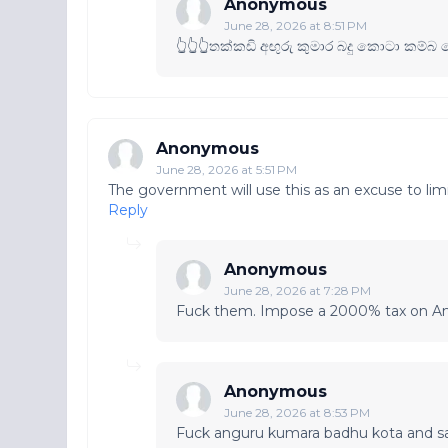
Anonymous
June 28, 2026 at 8:51 PM
👆👆👆තක්කඩි අඟුරු කුමාර බදු කොටා කම්බ
Anonymous
June 28, 2026 at 5:51 PM
The government will use this as an excuse to limi
Reply
Anonymous
June 28, 2026 at 7:28 PM
Fuck them. Impose a 2000% tax on Am
Anonymous
June 28, 2026 at 8:53 PM
Fuck anguru kumara badhu kota and sak