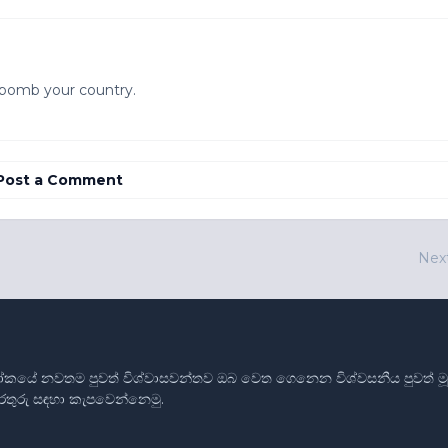
 bomb your country.
Post a Comment
Nex
ෝකයේ නවතම පුවත් විශ්වාසවන්තව ඔබ වෙත ගෙනෙන විශ්වසනීය පුවත් මූලාශ
තොරතුරු සඳහා කැපවෙන්නෙමු.