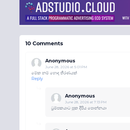
10 Comments
Anonymous
June 28, 2026 at 5:01 PM
මේක නම් හොද තීරණයක්
Reply
Anonymous
June 28, 2026 at 7:13 PM
ට්‍රම්පකයාට පුක දීපිය පොන්නයා