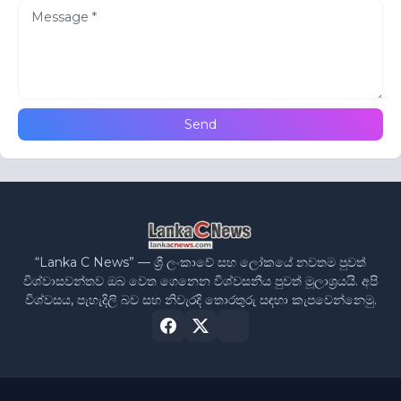
“Lanka C News” — ශ්‍රී ලංකාවේ සහ ලෝකයේ නවතම පුවත්
විශ්වාසවන්තව ඔබ වෙත ගෙනෙන විශ්වසනීය පුවත් මූලාශ්‍රයයි. අපි
විශ්වසය, පැහැදිලි බව සහ නිවැරදි තොරතුරු සඳහා කැපවෙන්නෙමු.