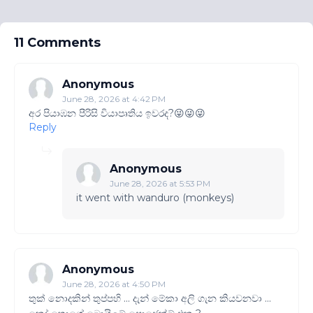
11 Comments
Anonymous
June 28, 2026 at 4:42 PM
අර පියාඹන පීරිසි වියාපෘතිය ඉවරද?😜😜😜
Reply
Anonymous
June 28, 2026 at 5:53 PM
it went with wanduro (monkeys)
Anonymous
June 28, 2026 at 4:50 PM
තුක් නොදකින් තුප්පහි ... දැන් මේකා අලි ගැන කියවනවා ...