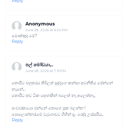
Reply
Anonymous
June 28, 2026 at 6:34 PM
මොක්කුද මේ?
Reply
පල් මෝඩයා,..
June 28, 2026 at 7:15 PM
තොපිට බහුතරය තිබිලත් සුද්දගෙ කන්සා අවනීතිය පේන්නේ
නෑනේ,..
තොපිට තව ටික දොහකින් බලෙත් නෑ අලෙත්නෑ,.
සංචාරකයො ඵන්නේ තොගෙ පුක බලන්න !
පොලොන්නරැවේ වැවගාවට ගිහින් දැං රෙද්ද උස්සපිය,.
Reply