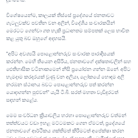
විශේෂයෙන්ම, කාලයක් තිස්සේ ප්‍රදේශයේ ජනතාවට
ගැටලුවක්ව පවතින වන අලින්, විදේශීය සංචාරකයින්
මෙරටට ගෙන්වා ගත හැකි ප්‍රධානතම සම්පතක් ලෙස භාවිත
කළ යුතු බව ඔහුගේ අදහසයි.
"අපිට අවශ්‍යයි පොළොන්නරුව සංචාරක පාරාදීසයක්
කරන්න. මෙහි තියෙන අසිරිය, ජනතාවගේ දක්ෂතාවලින් සහ
ඓතිහාසික වටිනාකමෙන් නිසි ප්‍රයෝජන ගන්න ඕනේ. අපිට
හැමදාම කරදරයක් වුණු වන අලියා, ලෝකයේ හොඳම අලි
නරඹන ස්ථානය බවට පොළොන්නරුව පත් කරන්න
යොදාගන්න පුළුවන්" යැයි ටී.බී. සරත් මහතා වැඩිදුරටත්
සඳහන් කළේය.
මෙම සංවර්ධන ක්‍රියාවලිය හරහා පොළොන්නරුව වත්මන්
තත්ත්වයට වඩා ඉහළ මට්ටමකට ගෙන ඒමටත්, ප්‍රදේශයේ
ජනතාවගේ ආර්ථිකය ශක්තිමත් කිරීමටත් අපේක්ෂා කරන