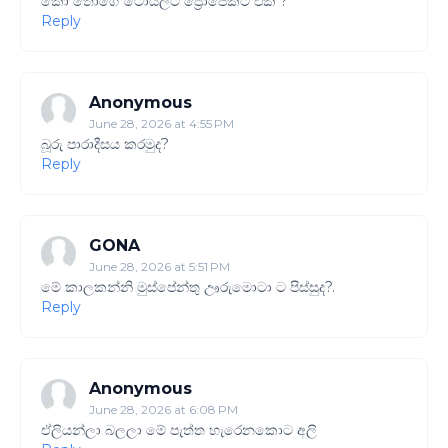
කෝ තොගේ ටොයිලට් ප්‍රොජෙක්ට් එක ?
Reply
Anonymous
June 28, 2026 at 4:55 PM
බූරු පාරාදීසය කරමුද?
Reply
GONA
June 28, 2026 at 5:51 PM
මේ කාලකන්නි මුස්පේන්තු ඌරුමොටා ට පිස්සුද?.
Reply
Anonymous
June 28, 2026 at 6:08 PM
ඒලියන්ලා බලලා මේ පැත්ත හැරෙනකොට අලි