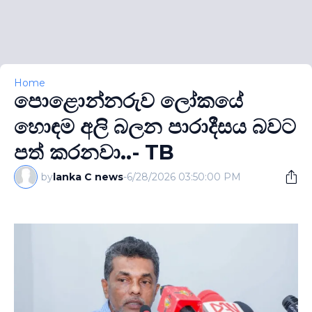
Home
පොළොන්නරුව ලෝකයේ
හොඳම අලි බලන පාරාදීසය බවට
පත් කරනවා..- TB
by
lanka C news
-
6/28/2026 03:50:00 PM