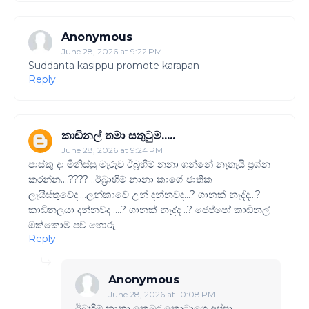
Anonymous
June 28, 2026 at 9:22 PM
Suddanta kasippu promote karapan
Reply
කාඩිනල් තමා සතුටුම.....
June 28, 2026 at 9:24 PM
පාස්කු දා මිනිස්සු මෑරුව ඊබ්‍රහීම් නනා ගන්නේ නෑතෑයි ප්‍රශ්න
කරන්න....???? ..ඊබ්‍රාහිම් නානා කාගේ ජාතික
ලෑයිස්තුවේද....ලන්කාවේ උන් දන්නවද...? ගානක් නෑද්ද...?
කාඩිනලයා දන්නවද ....? ගානක් නෑද්ද ..? ජෙප්පෝ කාඩිනල්
ඔක්කොම පච හොරු
Reply
Anonymous
June 28, 2026 at 10:08 PM
ඊබ්‍රහිම් නානා කෙබර කොටාගෙ අප්පා.