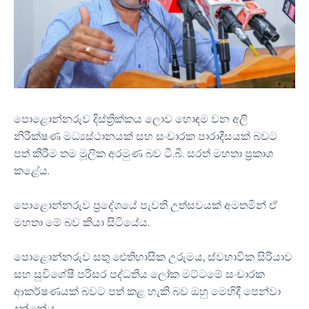
පොළොන්නරුව දිස්ත්‍රික්කය ලොව හොඳම වන අලි
නිරීක්ෂණ මධ්‍යස්ථානයක් සහ සංචාරක පාරාදීසයක් බවට
පත් කිරීම තම මූලික අරමුණ බව ටී.බී. සරත් මහතා ප්‍රකාශ
කළේය.
පොළොන්නරුව ප්‍රදේශයේ පැවති උත්සවයක් අමතමින් ඒ
මහතා මේ බව කියා සිටියේය.
පොළොන්නරුව සතු ඓතිහාසික උරුමය, ස්වභාවික සිරියාව
සහ සුවිශේෂී පරිසර පද්ධතිය ලෝක මට්ටමේ සංචාරක
ආකර්ෂණයක් බවට පත් කළ හැකි බව ඔහු මෙහිදී පෙන්වා
දුන්නේය.