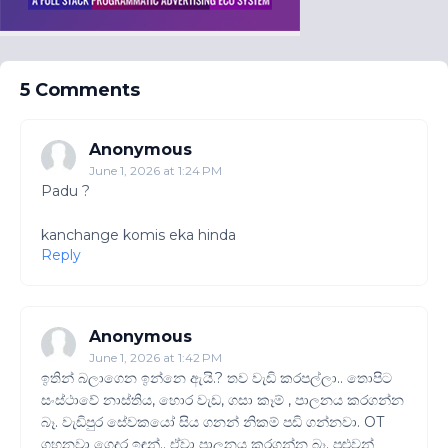
5 Comments
Anonymous
June 1, 2026 at 1:24 PM
Padu ?
kanchange komis eka hinda
Reply
Anonymous
June 1, 2026 at 1:42 PM
ඉතින් බලාගෙන ඉන්නෙ ඇයි.? තව වැඩි කරපල්ලා.. තොපිට
සංස්ථාවේ නාස්තිය, හොර වැඩ, ගසා කෑම් , පාලනය කරගන්න
බෑ. වැඩිපුර සේවකයෝ සිය ගනන් නිකම් පඩි ගන්නවා. OT
ගහනවා ගෙදර ඉඳන්.. ඒවා පාලනය කරගන්න බෑ. පුළුවන්