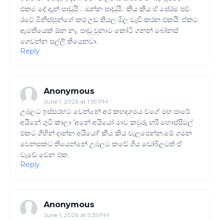
එකම දේ දැන් පාඩුයි .. ඔන්න පාඩුයි.. කිය කිය ඒ සේරම පව්
රටේ මිනිස්සුන්ගේ කර උඩ තියල මිල වැඩි කරන එකයි. ඒකට
ඇමතියෙක් ඕන නෑ. පාඩු වුනාට කෝටි ගනන් බෝනස්
ගෙවන්න සල්ලි තියෙනවා.
Reply
Anonymous
June 1, 2026 at 1:59 PM
උඹලට ඉස්සරහට වෙන්නේ අර කහදගමය වගේ මහ පාරේ
අයිනේ ගුටි කාලා 'අනේ අයියෝ මාව කවුරු හරි හොස්පිටල්
එකට ගිහින් දාන්න අයියෝ' කිය කිය වැලපෙන්න.මේ ගමන
වෙනසකට තියෙන්නේ උඹලට කඩේ ගිය ඩෝබිලටත් ඒ
වැඩේ වෙන එක.
Reply
Anonymous
June 1, 2026 at 5:35 PM