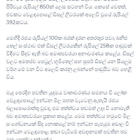
පිරිවැය රුපියල් 850ක් ලෙස සටහන් විය. කෙසේ වෙතත්,
එවකට වෙළඳපොළේ ඩීසල් ලීටරයක් අලෙවි වූයේ රුපියල්
392කටය.
මෙහිදී රජය රුපියල් 100ක බරක් දරන අතරතුර පවා, ඛනිජ
තෙල් සංස්ථාව එක් ඩීසල් ලීටරයකින් රුපියල් 258ක පාඩුවක්
විඳීමට සිදුව ඇති බව අමාත්‍යවරයා අනාවරණය කළේය. ඩීසල්
වලට අමතරව පෙට්‍රල්, භූමිතෙල් සහ සුපර් ඩීසල් යන සියලුම
වර්ග මේ වන විට අලෙවි කරනු ලබන්නේ පාඩුපිට බව හෙළි
විය.
මැද පෙරදිග පවතින යුදමය වාතාවරණය සමනය වී ලෝක
වෙළඳපොළේ ඉන්ධන මිල පහත වැටෙනු ඇතැයි රජය
බලාපොරොත්තු වූවද, එම තත්ත්වය තවමත් උදා වී නොමැති
බව අමාත්‍යවරයා ප්‍රකාශ කළේය. මෙම තත්ත්වය හමුවේ මිල
සංශෝධනයක් සිදු නොකළේ නම් ඉන්ධන සැපයුම අඩාල වී
ඉන්ධන වෙළඳපොළ කඩා වැටීමේ අවදානමක් පවතින බව
ඔහු පෙන්වා දුන්නේය.