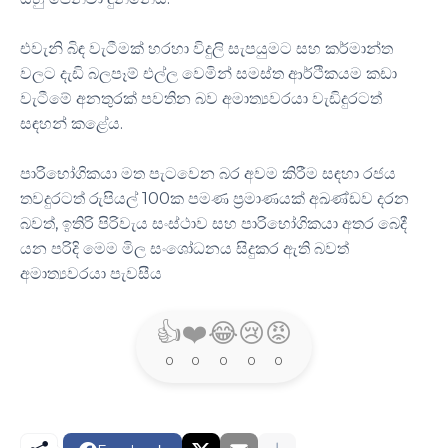
එවැනි බිඳ වැටීමක් හරහා විදුලි සැපයුමට සහ කර්මාන්ත
වලට දැඩි බලපෑම් එල්ල වෙමින් සමස්ත ආර්ථිකයම කඩා
වැටීමේ අනතුරක් පවතින බව අමාත්‍යවරයා වැඩිදුරටත්
සඳහන් කළේය.
පාරිභෝගිකයා මත පැටවෙන බර අවම කිරීම සඳහා රජය
තවදුරටත් රුපියල් 100ක පමණ ප්‍රමාණයක් අඛණ්ඩව දරන
බවත්, ඉතිරි පිරිවැය සංස්ථාව සහ පාරිභෝගිකයා අතර බෙදී
යන පරිදි මෙම මිල සංශෝධනය සිදුකර ඇති බවත්
අමාත්‍යවරයා පැවසීය
👍
❤️
😂
😢
😡
0
0
0
0
0