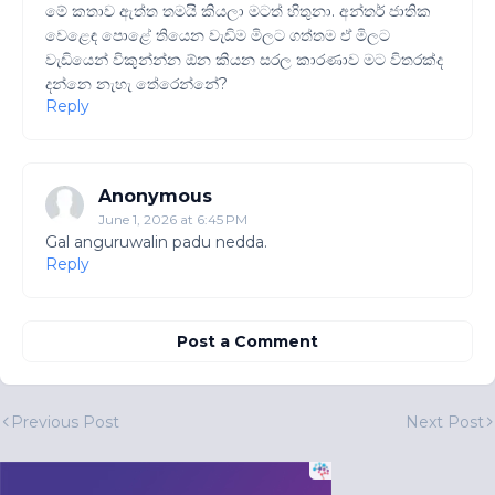
මේ කතාව ඇත්ත තමයි කියලා මටත් හිතුනා. අන්තර් ජාතික
වෙළෙඳ පොළේ තියෙන වැඩිම මිලට ගත්තම ඒ මිලට
වැඩියෙන් විකුන්න්න ඕන කියන සරල කාරණාව මට විතරක්ද
දන්නෙ නැහැ තේරෙන්නේ?
Reply
Anonymous
June 1, 2026 at 6:45 PM
Gal anguruwalin padu nedda.
Reply
Post a Comment
Previous Post
Next Post