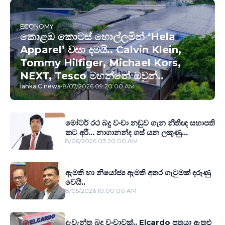
ECONOMY
කොළඹ කොටස් හොල්ලමින් ‘Hela
Apparel’ වසා දමයි.. Calvin Klein,
Tommy Hilfiger, Michael Kors,
NEXT, Tesco මහන්නේ ඔවුන්..
lanka C news
-
8/07/2026 09:20:00 AM
මෝටර් රථ බදු වංචා නඩුව ගැන නීතීඥ සභාපති
කට අරී... නාගානන්ද ගස් යන ලකුණු...
8/06/2026 03:20:00 AM
ඇමති හා නියෝජ්‍ය ඇමති අතර ගැටුමක් දරුණු
වෙයි..
8/05/2026 10:00:00 AM
දැවැන්ත බදු වංචාවක්.. Elcardo පුත‍්‍රයා ඇතුළු