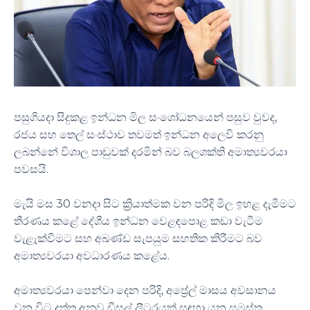
පසුගියදා සිදුකළ ඉන්ධන මිල සංශෝධනයෙන් පසුව වුවද,
රජය සහ තෙල් සංස්ථාව තවමත් ඉන්ධන අලෙවි කරනු
ලබන්නේ විශාල පාඩුවක් දරමින් බව බලශක්ති අමාත්‍යවරයා
පවසයි.
මැයි මස 30 වනදා සිට ක්‍රියාත්මක වන පරිදි මිල ඉහළ දැමීමට
තීරණය කළේ දේශීය ඉන්ධන වෙළඳපොළ කඩා වැටීම
වැළැක්වීමට සහ අඛණ්ඩ සැපයුම සහතික කිරීමට බව
අමාත්‍යවරයා අවධාරණය කළේය.
අමාත්‍යවරයා පෙන්වා දෙන පරිදි, අප්‍රේල් මාසය අවසානය
වන විට දත්ත අනුව ඩීසල් ලීටරයක් සඳහා යන සමස්ත