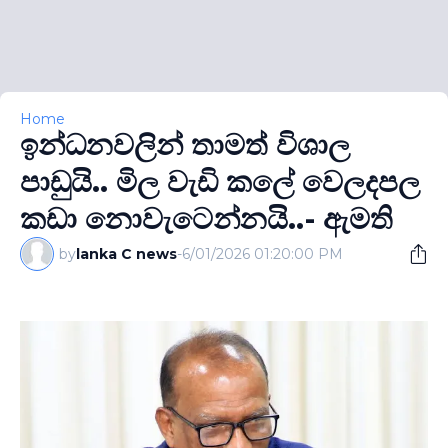
Home
ඉන්ධනවලින් තාමත් විශාල
පාඩුයි.. මිල වැඩි කලේ වෙලදපල
කඩා නොවැටෙන්නයි..- ඇමති
by
lanka C news
-
6/01/2026 01:20:00 PM