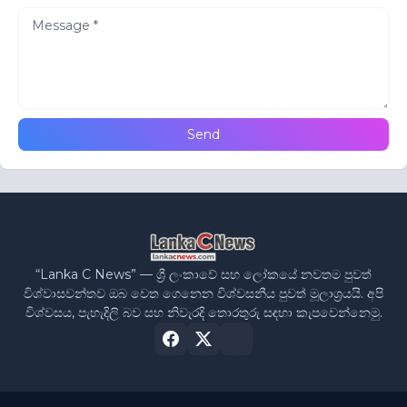
“Lanka C News” — ශ්‍රී ලංකාවේ සහ ලෝකයේ නවතම පුවත්
විශ්වාසවන්තව ඔබ වෙත ගෙනෙන විශ්වසනීය පුවත් මූලාශ්‍රයයි. අපි
විශ්වසය, පැහැදිලි බව සහ නිවැරදි තොරතුරු සඳහා කැපවෙන්නෙමු.