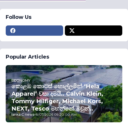
Follow Us
Popular Articles
ECONOMY
කොළඹ කොටස් හොල්ලමින් ‘Hela
Apparel’ වසා දමයි.. Calvin Klein,
Tommy Hilfiger, Michael Kors,
NEXT, Tesco මහන්නේ ඔවුන්..
lanka C news
-
8/07/2026 09:20:00 AM