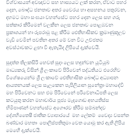
විශ්වාසයන් අවඥාවට සහ හාස්‍යයට ලක් කරන, ඒවාට පහර
දෙන, බෞද්ධ ජනතාව අතර වෛරය හා අසහනය පතුරවන,
දහමට මහා සංඝයා වහන්සේට පහර දෙන ලෙස සහ ගරු
සත්කාර කිරීමෙන් වලකීන ලෙස ජනතාව පොළඹවන
ප්‍රකාශයන් හා රූපරාමු පළ කිරීම ඓතිහාසිකව ක්‍රමාණුකූලව
වැඩි වෙමින් පවතින අතර මේ වන විට උච්ජතම
අවස්ථාවකට ළඟා වී ඇතැයිද ලිපියේ දැක්වෙයි.
සුදත්ත තිලකසිරි හෙවත් සුදා ලෙස හඳුන්වන යූටියුබ්
මාධ්‍යකරු විසින් ශ්‍රී ලංකාවේ පිරිවෙන් පද්ධතියට එරෙහිව
විශේෂයෙන්ම ශ්‍රී ලංකාවේ ඓතිහාසික බෞද්ධ අධ්‍යාපන
ආයතනයක් ලෙස සැලකෙන පැපිලියාන සුනේත්‍රා මහාදේවී
මහ පිරිවෙනට සහ එම පිරිවෙනේ පරිවේනාධිපති ලෙස
කටයුතු කරන මහාචාර්ය පූජ්‍ය මැදගොඩ අභයතිස්ස
හිමිපාණන් වහන්සේට අගෞරව කිරීම සම්බන්දව
දේශහිතෛෂී ජාතික ව්‍යාපාරයේ මහ ලේකම් වෛද්‍ය වසන්ත
බණ්ඩාර මහතා පොලිස්පතිතුමා වෙත යොමු කර ඇති ලිපිය
මෙහෙි දැක්වෙයි.