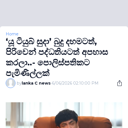
Home
‘යූ ටියුබ් සුදා’ බුදු දහමටත්,
පිරිවෙන් පද්ධතියටත් අපහාස
කරලා..- පොලිස්පතිකට
පැමිණිල්ලක්
by
lanka C news
-
6/06/2026 02:10:00 PM