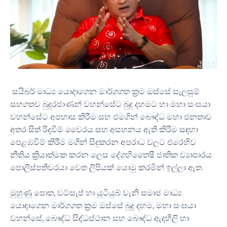
සයිබර් මාධ්‍ය යොදාගෙන මාර්ගගත ක්‍රම ඔස්සේ සැලසුම්
සහගතව බුදුරජාණන් වහන්සේට බුදු දහමට හා මහා සංඝයා
වහන්සේට අපහාස කිරීම සහ එමගින් බෞද්ධ මහා ජනතාව
අතර සිත් රිදවීම් වෛරය සහ අසහනය ඇති කිරීම සඳහා
පෙළඹවීම් කිරීම මගින් සිදුකරන අපරාධ වලට එරෙහිව
නීතිය ක්‍රියාත්මක කරන ලෙස දේශහිතෛෂී ජාතික ව්‍යාපාරය
පොලිස්පතිවරයා වෙත ලිපියක් යොමු කරමින් ඉල්ලා ඇත.
මුහුණු පොත, වට්සැප් හා යූටියුබ් වැනි සමාජ මාධ්‍ය
යොදාගෙන මාර්ගගත ක්‍රම ඔස්සේ බුදු දහම, මහා සංඝයා
වහන්සේ, බෞද්ධ සිද්ධස්ථාන සහ බෞද්ධ ඇදහිලි හා