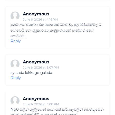
Anonymous
June 6, 2026 at 4:16 PM
සුදාට අත තියන්න එක පකයෙක්ටවත් බෑ. සුදා පිරිවෙන්වලට
නෙවෙයි මහ බඩුකාරයට කුණුහරුපෙන් බැන්නත් නෝ
පොබ්බම්.
Reply
Anonymous
June 6, 2026 at 6:07 PM
ay suda lokkage galada
Reply
Anonymous
June 6, 2026 at 6:08 PM
Ng0 වලින් පල්ලියෙන් තානාපති කර්යාලවලින් නඩත්තුවෙන
එවුන්. කලිනුත් හිටියා රන්ජා කියලා එකෙක්.