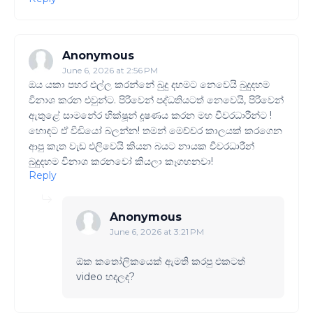
Anonymous
June 6, 2026 at 2:56 PM
ඔය යකා පහර එල්ල කරන්නේ බුදු දහමට නෙවෙයි බුදුදහම
විනාශ කරන එවුන්ට. පිරිවෙන් පද්ධතියටත් නෙවෙයි, පිරිවෙන්
ඇතුළේ සාමනේර භික්ෂූන් දූෂණය කරන මහ චීවරධාරීන්ට !
⁣හොඳට ඒ වීඩියෝ බලන්න! තමන් මෙච්චර කාලයක් කරගෙන
ආපු කැත වැඩ එලිවෙයි කියන බයට නායක චීවරධාරීන්
බුදුදහම විනාශ කරනවෝ කියලා කෑගහනවා!
Reply
Anonymous
June 6, 2026 at 3:21 PM
ඕක කතෝලිකයෙක් ඇමති කරපු එකටත්
video හදලද?