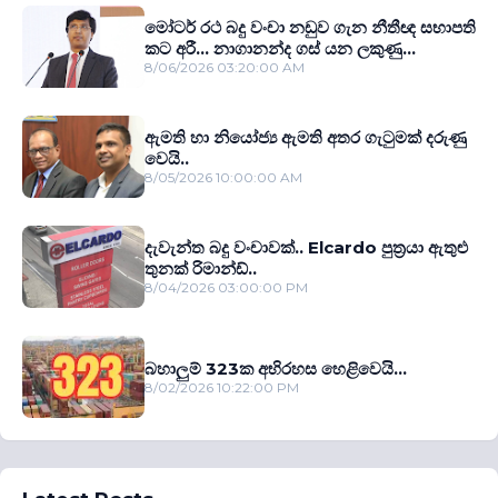
මෝටර් රථ බදු වංචා නඩුව ගැන නීතීඥ සභාපති
කට අරී... නාගානන්ද ගස් යන ලකුණු...
8/06/2026 03:20:00 AM
ඇමති හා නියෝජ්‍ය ඇමති අතර ගැටුමක් දරුණු
වෙයි..
8/05/2026 10:00:00 AM
දැවැන්ත බදු වංචාවක්.. Elcardo පුත‍්‍රයා ඇතුළු
තුනක් රිමාන්ඩ්..
8/04/2026 03:00:00 PM
බහාලුම් 323ක අභිරහස හෙළිවෙයි...
8/02/2026 10:22:00 PM