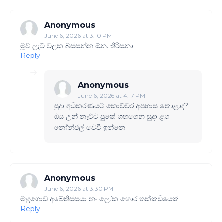
Anonymous
June 6, 2026 at 3:10 PM
මූව ලැට් වලක බස්සන්න ඕන. තිරිසනා
Reply
Anonymous
June 6, 2026 at 4:17 PM
සුදා අධිකරණයට කොච්චර අපහාස කොළාද?
ඔය උන් නැට්ට පුකේ ගහගෙන සුදා ළග
නෝන්ජල් වෙවී ඉන්නෙ
Anonymous
June 6, 2026 at 3:30 PM
මැදගොඩ අබේතිස්සයා නං ලෝක හොර තක්කඩියෙක්
Reply