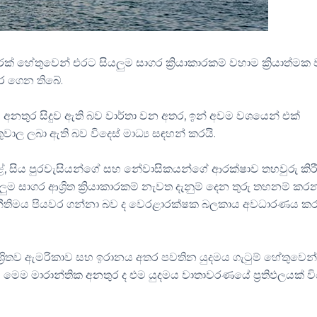
තුරක් හේතුවෙන් එරට සියලුම සාගර ක්‍රියාකාරකම් වහාම ක්‍රියාත්මක
වර ගෙන තිබේ.
ෙම අනතුර සිදුව ඇති බව වාර්තා වන අතර, ඉන් අවම වශයෙන් එක්
වාල ලබා ඇති බව විදෙස් මාධ්‍ය සඳහන් කරයි.
ළේ, සිය පුරවැසියන්ගේ සහ නේවාසිකයන්ගේ ආරක්ෂාව තහවුරු කිර
ුම සාගර ආශ්‍රිත ක්‍රියාකාරකම් නැවත දැනුම් දෙන තුරු තහනම් කර
නීතිමය පියවර ගන්නා බව ද වෙරළාරක්ෂක බලකාය අවධාරණය ක
 ආශ්‍රිතව ඇමරිකාව සහ ඉරානය අතර පවතින යුදමය ගැටුම් හේතුවෙන
 මෙම මාරාන්තික අනතුර ද එම යුදමය වාතාවරණයේ ප්‍රතිඵලයක් ව