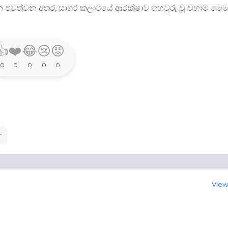
ර්ශන පවත්වන අතර, සාගර කලාපයේ ආරක්ෂාව තහවුරු වූ වහාම මෙ
👍
❤️
😂
😢
😡
0
0
0
0
0
View 