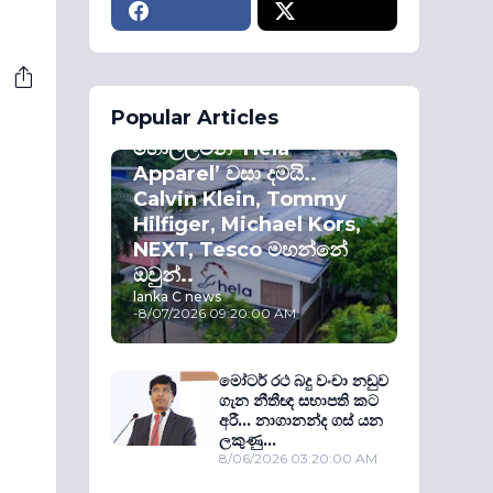
ECONOMY
Popular Articles
කොළඹ කොටස්
හොල්ලමින් ‘Hela
Apparel’ වසා දමයි..
Calvin Klein, Tommy
Hilfiger, Michael Kors,
NEXT, Tesco මහන්නේ
ඔවුන්..
lanka C news
-
8/07/2026 09:20:00 AM
මෝටර් රථ බදු වංචා නඩුව
ගැන නීතීඥ සභාපති කට
අරී... නාගානන්ද ගස් යන
ලකුණු...
8/06/2026 03:20:00 AM