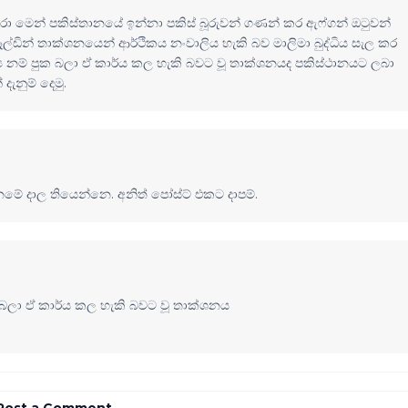
කරා මෙන් පකිස්තානයේ ඉන්නා පකිස් බූරුවන් ගණන් කර ඇෆ්ගන් ඔ‍ටුවන්
ල්ඩින් තාක්ශනයෙන් ආර්ථිකය නංවාලිය හැකි බව මාලිමා බුද්ධිය සැල කර
නම් පුක බලා ඒ කාර්ය කල හැකි බවට වූ තාක්ශනයද පකිස්ථානයට ලබා
දැනුම් දෙමු.
 දාල තියෙන්නෙ. අනිත් පෝස්ට් එකට දාපම්.
බලා ඒ කාර්ය කල හැකි බවට වූ තාක්ශනය