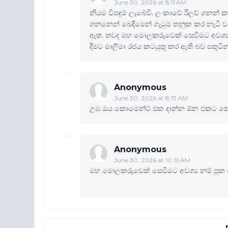
June 30, 2026 at 8:11 AM
නියම විසඳුම් ලැබේවි. ලංකාවේ රිලව් ගනන් 
ගනනෙන් බෙදීමෙන් ගැ‍ටුම තනුක කර නැටි වෑ
ඇත. තවද මහ මොලකරුවෙක් සෙවීමට අවශ්‍ය 
දීමට මාලිමා රජය කටයුතු කර ඇති බව සතුටින් 
Anonymous
June 30, 2026 at 8:13 AM
උඹ ඔය කොමෙන්ට් එක දාන්න ඕන එකට නෙමේ
Anonymous
June 30, 2026 at 10:19 AM
මහ මොලකරුවෙක් සෙවීමට අවශ්‍ය නම් පුක 