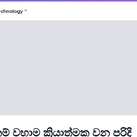
echnology
කම් වහාම ක්‍රියාත්මක වන පරිදි