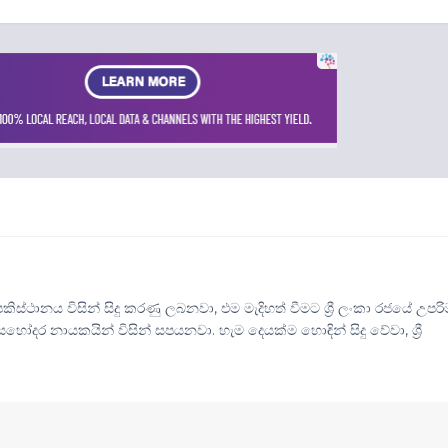
කිස්ථානය විසින් සිදු කරණු ලබනවා, එම මැදිහත් වීමට ශ්‍රී ලංකා රජයේ උපරි
සහෝදර නායකයින් විසින් සපයනවා. හැම දෙයක්ම හොඳින් සිදු වේවා, ශ්‍රී