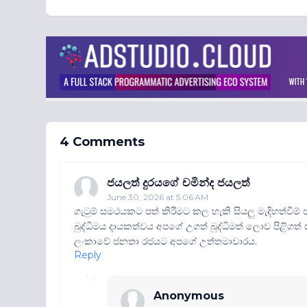
4 Comments
ජයලත් දුරයගේ චමින්ද ජයලත්
June 30, 2026 at 5:06 AM
ගැටුම් සමථයකට පත් කිරීමට කල හැකි සියලු මැදිහත්වීම් ප
බුද්ධිමය දායකත්වය අපගේ උගත් බුද්ධිමත් ලොව පිළිගත් 
ලංකාවේ ජනතා රජයට අපගේ උත්තමාචාරය.
Reply
Anonymous