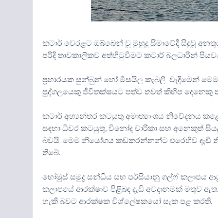
කටාර් වෙරළට ඔබ්බෙන් වූ මුහුදු සීමාවේදී සිදුවූ අන
පරිදි තාවකාලිකව අත්හිටුවීමට කටාර් බලධාරීන් පිය
ප්‍රහාරයක සුන්බුන් හෝ මිසයිල කැබලි වැදීමෙන් ම
පුද්ගලයෙකු ජීවිතක්ෂයට පත්ව තවත් කිහිප දෙනෙකු තු
කටාර් අභ්‍යන්තර කටයුතු අමාත්‍යාංශය නිවේදනය ක
සඳහා ධීවර කටයුතු, විනෝද චාරිකා සහ අනෙකුත් සියල
බවයි. මෙම නියෝගය කඩකරන්නන්ට එරෙහිව දැඩි 
තිබේ.
හෝමුස් සමුද්‍ර සන්ධිය සහ පර්සියානු ගල්ෆ් කලාපය
කලාපයේ ආරක්ෂාව පිළිබඳ දැඩි අවදානමක් මතුව ඇත.
හැකි බවට ආරක්ෂක විශ්ලේෂකයෝ සැක පළ කරති.