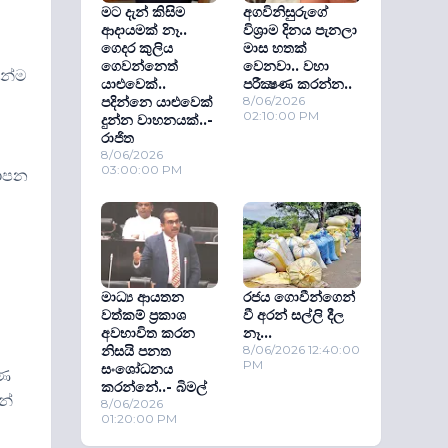
මට දැන් කිසිම
අගවිනිසුරුගේ
ආදායමක් නෑ..
විශ‍්‍රාම දිනය පැනලා
ගෙදර කුලිය
මාස හතක්
ගෙවන්නෙත්
වෙනවා.. වහා
ින්ම
යාළුවෙක්..
පරීක්‍ෂණ කරන්න..
පදින්නෙ යාළුවෙක්
8/06/2026
02:10:00 PM
දුන්න වාහනයක්..-
රාජිත
8/06/2026
03:00:00 PM
යාපන
මාධ්‍ය ආයතන
රජය ගොවීන්ගෙන්
වත්කම් ප‍්‍රකාශ
වී අරන් සල්ලි දීල
අවභාවිත කරන
නෑ...
නිසයි පනත
8/06/2026 12:40:00
PM
සංශෝධනය
ෂණ
කරන්නේ..- බිමල්
න්
8/06/2026
01:20:00 PM