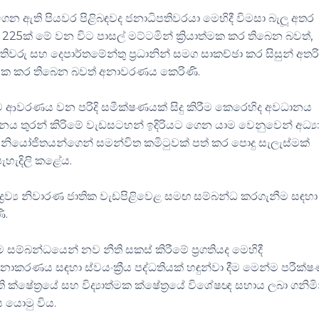
ට ගෙන ඇති පියවර පිළිබඳවද ජනාධිපතිවරයා මෙහිදී විමසා බැලූ අතර
් 225ක් මේ වන විට පාසල් මට්ටමින් ක්‍රියාත්මක කර තිබෙන බවත්,
වරු සහ දෙපාර්තමේන්තු ප්‍රධානින් සමග සාකච්ඡා කර සිසුන් අතර
ාත්මක කර තිබෙන බවත් අනාවරණය කෙරිණි.
 දිවයිනම ආවරණය වන පරිදි සමීක්ෂණයක් සිදු කිරීම කෙරෙහිද අවධානය
ව්‍යසනය තුරන් කිරිමේ වැඩසටහන් ඉදිරියට ගෙන යාම වෙනුවෙන් අධ්‍
 නියෝජිතයන්ගෙන් සමන්විත කමිටුවක් පත් කර පොදු සැලැස්මක්
පැහැදිලි කළේය.
ද්‍රව්‍ය නිවාරණ ජාතික වැඩපිළිවෙළ සමඟ සම්බන්ධ කරගැනීම සඳහා
ි.
ීම සම්බන්ධයෙන් නව නීති සකස් කිරීමේ ප්‍රගතියද මෙහිදී
ණය සඳහා ස්වයංක්‍රීය පද්ධතියක් හඳුන්වා දීම මෙන්ම පරීක්
 ක්ෂේත්‍රයේ සහ විද්‍යාත්මක ක්ෂේත්‍රයේ විශේෂඥ සහාය ලබා ගනිමි
 යොමු විය.