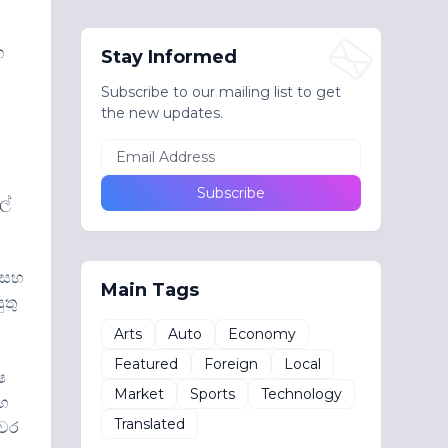
ග
Stay Informed
Subscribe to our mailing list to get
the new updates.
ල්
ම සහ
Main Tags
ුතු
Arts
Auto
Economy
Featured
Foreign
Local
ෂ
Market
Sports
Technology
සහ
Translated
ීවර