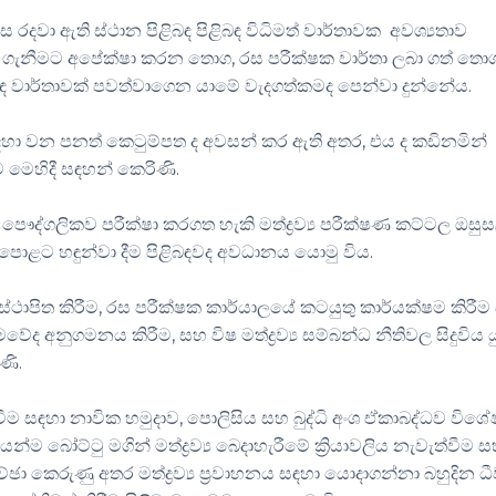
ස රදවා ඇති ස්ථාන පිළිබඳ පිළිබඳ විධිමත් වාර්තාවක අවශ්‍යතාව
බා ගැනීමට අපේක්ෂා කරන තොග, රස පරීක්ෂක වාර්තා ලබා ගත් තො
ඳ වාර්තාවක් පවත්වාගෙන යාමේ වැදගත්කමද පෙන්වා දුන්නේය.
ම සඳහා වන පනත් කෙටුම්පත ද අවසන් කර ඇති අතර, එය ද කඩිනමින්
බව මෙහිදී සඳහන් කෙරිණි.
යි පෞද්ගලිකව පරීක්ෂා කරගත හැකි මත්ද්‍රව්‍ය පරීක්ෂණ කට්ටල ඔසුස
පොළට හඳුන්වා දීම පිළිබඳවද අවධානය යොමු විය.
 ස්ථාපිත කිරීම, රස පරීක්ෂක කාර්යාලයේ කටයුතු කාර්යක්ෂම කිරී
ේද අනුගමනය කිරීම, සහ විෂ මත්ද්‍රව්‍ය සම්බන්ධ නීතිවල සිදුවිය ය
ිණි.
ැක්වීම සඳහා නාවික හමුදාව, පොලිසිය සහ බුද්ධි අංශ ඒකාබද්ධව විශේ
ම බෝට්ටු මගින් මත්ද්‍රව්‍ය බෙදාහැරීමේ ක්‍රියාවලිය නැවැත්වීම 
කච්ඡා කෙරුණු අතර මත්ද්‍රව්‍ය ප්‍රවාහනය සඳහා යොදාගන්නා බහුදින ධ