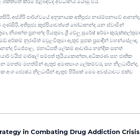
ල ශක්තිමත් කිරීම පිළිබඳවද අවධානය යොමු විය.
තසිරි, අස්ගිරි පාර්ශ්වයේ අනුනායක අතිපූජ්‍ය නාරම්පනාවේ ආනන්ද
ණසිරි, අතිපූජ්‍ය කුප්පියාවත්තේ බෝධානන්ද යන ස්වාමීන්
 නිශාන්ත ප්‍රනාන්දු පියතුමා, ශ්‍රී වේලු සුරේෂ් ෂර්මා කුරුක්කල්තුම
 අර්කම් නූරාමිත් මවුලවිතුමා ඇතුළු පූජක ප්‍රසාදීන් වහන්සේලාද,
ආනන්ද විජේපාල, ජනාධිපති ලේකම් ආචාර්ය නන්දික සනත්
එයාර් වයිස් මාර්ෂල් සම්පත් තුයියකොන්තා, අධිකරණ සහ ජාතික
 මහත්ම මහත්මීන් ඇතුළු අමාත්‍යාංශ ලේකම්වරු සහ නිලධාරීන්ද,
ෂක අංශ ජ්‍යෙෂ්ඨ නිලධාරීන් ඇතුළු පිරිසක් මෙම අවස්ථාවට එක්ව
rategy in Combating Drug Addiction Crisis