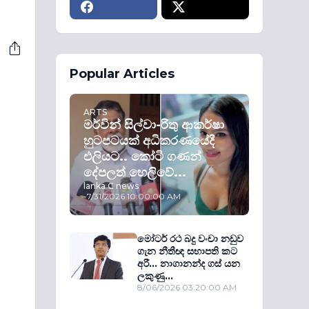
Popular Articles
ARTS
මර්වින් සිල්වා-රිතු ආකර්ෂා
හුටපටයක් අධිකරණයේදී
එලියට.. කෝටි ගණන්
දේපලත් හෙලිවේ...
lanka C news
-
7/31/2026 10:00:00 AM
මෝටර් රථ බදු වංචා නඩුව
ගැන නීතීඥ සභාපති කට
අරී... නාගානන්ද ගස් යන
ලකුණු...
8/06/2026 03:20:00 AM