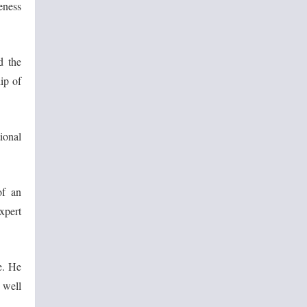
eness
d the
ip of
ional
of an
xpert
e. He
 well