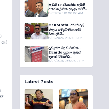
ඇමති හා නියෝජ්‍ය ඇමති
අතර ගැටුමක් දරුණු වෙයි..
8/05/2026 10:00:00 AM
Mr Koththu අවන්හල්
ජාලය සම්පූර්ණයෙන්ම
වසා දමයි..
ව
8/02/2026 12:02:00 AM
රැස්
දැවැන්ත බදු වංචාවක්..
Elcardo පුත‍්‍රයා ඇතුළු
තුනක් රිමාන්ඩ්..
8/04/2026 03:00:00 PM
Latest Posts
ර
දී