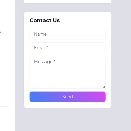
,
Contact Us
ා,