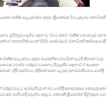
ියලු ආයතන ජාතික සැලැස්මකට අනුව ක්‍රියාත්මක විය යුතු බව ජනාධිපති
‍යසනය මුලිනුපුටා දැමීම සඳහා වූ ‘රටම එකට’ ජාතික මෙහෙයුම් සභා
න්ගේ සහභාගිත්වයෙන් (02) පෙරවරුවේ ජනාධිපති කාර්යාලයේදී 
රියාත්මක ජාතික සැලැස්මට අනුව ආයතනික මට්ටමින් පැවරී තිබෙන වැඩ
ටස මෙන්ම මත්ද්‍රව්‍ය ව්‍යසනය පිටුදැකීම සඳහා ඒ ඒ ආයතන
්තාවක් ඉදිරි රැස්වීමට ඉදිරිපත් කරන ලෙසද ජනාධිපතිවරයා මෙහිදී
මත්ද්‍රව්‍යවලට ඇබ්බැහිවූවන් බව මෙහිදී අනාවරණය කෙරුණු අත
 කර ගැනීමේදී ඔවුන්ට අදාළව ගතහැකි ක්‍රියාමාර්ග පිළිබඳවද මෙහි