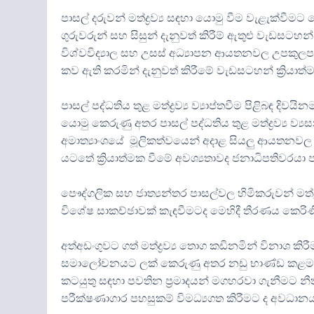
පාසල් දරුවන් මත්ද්‍රව්‍ය සඳහා යොමු වීම වැළැක්වීම
ගුරුවරුන් සහ සිසුන් දැනුවත් කිරීම් ඇතුළු වැඩසටහන
විශ්වවිද්‍යාල සහ උසස් අධ්‍යාපන ආයතනවල උපකුලපති
කව ඇති කරමින් දැනුවත් කිරීමේ වැඩසටහන් ක්‍රිය
පාසල් පද්ධතිය තුළ මත්ද්‍රව්‍ය ව්‍යාප්තවීම පිළිබඳ
යොමු කෙරුණු අතර පාසල් පද්ධතිය තුළ මත්ද්‍රව්‍ය 
අමාත්‍යාංශයේ මූලිකත්වයෙන් අදාළ සියලු ආයතනවල
යටතේ ක්‍රියාත්මක වීමේ අවශ්‍යතාවද ජනාධිපතිවරයා 
පෞද්ගලික සහ ජාත්‍යන්තර පාසල්වල හිමිකරුවන් මත්
විශේෂ සාකච්ඡාවක් කැඳවීමටද මෙහිදී තීරණය කෙරිණ
අත්අඩංගුවට ගත් මත්ද්‍රව්‍ය තොග කඩිනමින් විනාශ කිර
සමාලෝචනයට ලක් කෙරුණු අතර නඩු භාණ්ඩ කළමනාකර
කටයුතු සඳහා පවතින ප්‍රමාදයන් මගහරවා ගැනීමට නීති
පරීක්ෂණාගාර පහසුකම් විමධ්‍යගත කිරීමට ද අවධානය