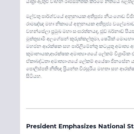
යාත්‍රා ඇතුළු වාහන රාජසන්තක කිරීමේ නීතිමය බලත
මල්වතු පාර්ශ්වයේ අනුනායක අතිපූජ්‍ය නියංගොඩ විජි
රාමඤ්ඤ මහා නිකායේ අනුනායක අතිපූජ්‍ය වලේබොඩ ගු
වහන්සේලා ප්‍රමුඛ මහා සංඝරත්නයද, ජූඩ් බර්නාඩ් පියතුමා,
මුත්තුසාමී අලගේසන් කුරුක්කල්තුමා, ෂෙයික් මොහොමඩ්
මහජන ආරක්ෂක සහ පාර්ලිමේන්තු කටයුතු අමාත්‍ය 
කුමානායක,ආරක්ෂක අමාත්‍යාංශයේ ලේකම් විශ්‍රාමික 
ඒකාබද්ධතා අමාත්‍යාංශයේ ලේකම් අයේෂා ජිනසේන යන
පොලිස්පති නීතිඥ ප්‍රියන්ත වීරසූරිය මහතා සහ ආරක්
සිටියහ.
President Emphasizes National St