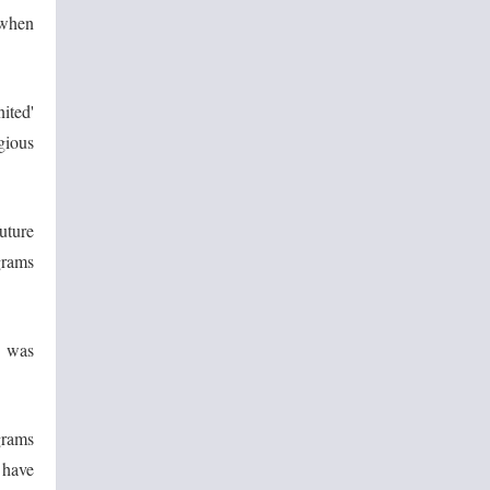
 when
ited'
gious
uture
grams
s was
grams
 have