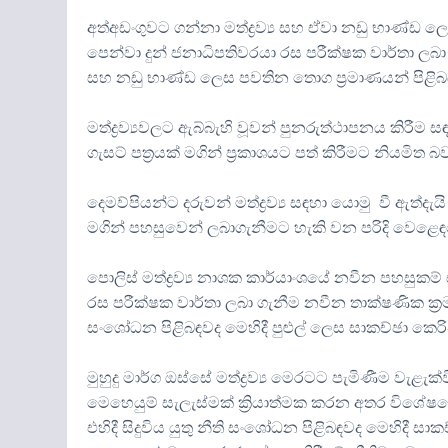
අත්අඩංගුවට ගන්නා මත්ද්‍රව්‍ය සහ ඒවා නඩු භාණ්ඩ ලෙ
පෙන්වා දුන් ජනාධිපතිවරයා රස පරීක්ෂක වාර්තා ල
සහ නඩු භාණ්ඩ ලෙස පවතින තොග ප්‍රමාණයන් පිළිබ
මත්ද්‍රව්‍යවලට ඇබ්බැහි වූවන් පුනරුත්ථාපනය කිරී
ගැසට් පත්‍රයක් මගින් ප්‍රකාශයට පත් කිරීමට නියමිත 
දෙමව්පියන්ට දරුවන් මත්ද්‍රව්‍ය සඳහා යොමු වී ඇත්දැ
මගින් පහසුවෙන් ලබාගැනීමට හැකි වන පරිදි වෙළෙඳ
පොලිස් මත්ද්‍රව්‍ය නාශක කාර්යාංශයේ නවීන පහසුකම්
රස පරීක්ෂක වාර්තා ලබා ගැනීම නවීන තාක්ෂණික ක්‍රමව
සංශෝධන පිළිබඳවද මෙහිදී පුළුල් ලෙස සාකච්ඡා කෙර
මුහුදු මාර්ග ඔස්සේ මත්ද්‍රව්‍ය මෙරටට පැමිණීම වැළ
මෙහෙයුම් සැලැස්මක් ක්‍රියාත්මක කරන අතර විශේෂයෙන්
එහිදී සිදුවිය යුතු නීති සංශෝධන පිළිබඳවද මෙහිදී සා