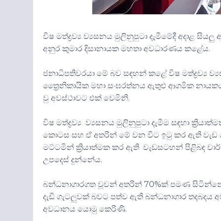
විෂ මත්ද්‍රව්‍ය ව්‍යසනය මුලිනුපුටා දැමීමේදී අදාළ ස
අනුර කුමාර දිසානායක මහතා අවධාරණය කළේය.
ජනාධිපතිවරයා මේ බව සඳහන් කළේ විෂ මත්ද්‍රව්‍ය ව්
ත්‍රෛනිකායික මහා සංඝරත්නය ඇතුළු ආගමික නායකය
වු අවස්ථාවට එක් වෙමිනි.
විෂ මත්ද්‍රව්‍ය ව්‍යසනය මුලිනුපුටා දැමීම සඳහා ක්‍
කොටස සහ ඒ අතරින් මේ වන විට ඉටු කර ඇති වැඩ කො
මට්ටමින් ක්‍රියාත්මක කර ඇති වැඩසටහන් පිළිබඳ වාර
උපදෙස් දුන්නේය.
බන්ධනාගාරගත වූවන් අතරින් 70%ක් පමණ සිටින්නේ 
දැඩි ගැටලුවක් බවට පත්ව ඇති බන්ධනාගාර තදබදය අවම
අවධානය යොමු කෙරිණි.