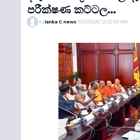
පරීක්ෂණ කට්ටල...
by
lanka C news
-
7/03/2026 12:02:00 AM