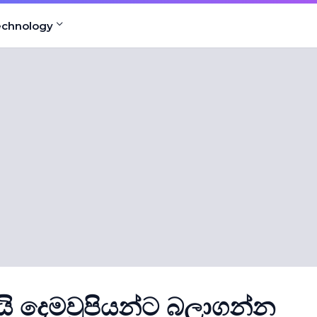
echnology
ාදැයි දෙමවුපියන්ට බලාගන්න