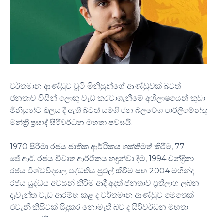
වර්තමාන ආණ්ඩුව චූටි මිනිසුන්ගේ ආණ්ඩුවක් බවත්
ජනතාව විසින් ලොකු වැඩ කරවාගැනීමේ අභිලාෂයෙන් කුඩා
මිනිසුන්ට බලය දී ඇති බවත් සමගි ජන බලවේග පාර්ලිමේන්තු
මන්ත්‍රී ප්‍රසාද් සිරිවර්ධන මහතා පවසයි.
1970 සිරිමා රජය ජාතික ආර්ථිකය ශක්තිමත් කිරීම, 77
ජේ.ආර්. රජය විවෘත ආර්ථිකය හඳුන්වා දීම, 1994 චන්ද්‍රිකා
රජය විශ්වවිද්‍යාල පද්ධතිය පුළුල් කිරීම සහ 2004 මහින්ද
රජය යුද්ධය අවසන් කිරීම ආදී අදත් ජනතාව ප්‍රතිලාභ ලබන
දැවැන්ත වැඩ ආරම්භ කළ ද වර්තමාන ආණ්ඩුව මෙතෙක්
එවැනි කිසිවක් සිදුකර නොමැති බව ද සිරිවර්ධන මහතා