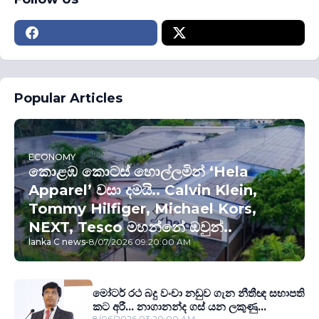
Popular Articles
ECONOMY
කොළඹ කොටස් හොල්ලමින් ‘Hela
Apparel’ වසා දමයි.. Calvin Klein,
Tommy Hilfiger, Michael Kors,
NEXT, Tesco මහන්නේ ඔවුන්..
lanka C news
-
8/07/2026 09:20:00 AM
මෝටර් රථ බදු වංචා නඩුව ගැන නීතීඥ සභාපති
කට අරී... නාගානන්ද ගස් යන ලකුණු...
8/06/2026 03:20:00 AM