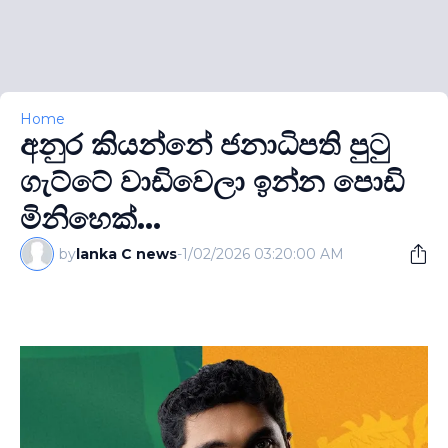
Home
අනුර කියන්නේ ජනාධිපති පුටු
ගැට්ටේ වාඩිවෙලා ඉන්න පොඩි
මිනිහෙක්...
by
lanka C news
-
1/02/2026 03:20:00 AM