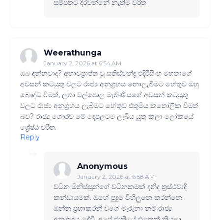
සම්පතට දිරවන්නේ නැතිම චරිත.
Weerathunga
January 2, 2026 at 6:54 AM
ඔබ දන්නවාද? අභාවප්‍රාප්ත වූ සතිස්චන්ද්‍ර එදිරිසිංහ මහතාගේ
අවසන් කටයුතු වලට රාජ්‍ය අනුග්‍රහය නොලැබීමට හේතුව ඔහු
බෞද්ධ වීමත්, ලතා වල්පොල මැතිණියගේ අවසන් කටයුතු
වලට රාජ්‍ය අනුග්‍රහය ලැබීමට හේතුව එතුමිය ක‍තෝලික වීමත්
බව? රාජ්‍ය ගෞරව මේ දෙපලටම ලැබිය යුතු කලා ලෝකයේ
ශ්‍රේෂ්ඨ චරිත.
Reply
Anonymous
January 2, 2026 at 6:58 AM
වටින මිනිස්සුන්ගේ වටිනකමක් දනීද ත්‍රස්ථවාදී
කන්ඩායමක්. ඔහේ පුදුම විහිලුනෙ කරන්නෙ.
ඔන්න ප්‍රභාකරන් වගේ මැරුනා නම් රාජ්‍ය
අනුග්‍රහය දේවි. අපේ ජාතියේ එකෙක් කියලා.