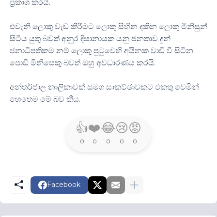
ප්‍රකාශ කරයි.
එවැනි ලොකු වැඩ කිරීමට ලොකු සිහින දකින ලොකු මිනිසුන්
සිටිය යුතු බවත් අනුර දිසානායක යනු ජනතාව දුන්
ජනාධිපතිකම නම් ලොකු පුටුවෙහි අයිනක වාඩි වී සිටින
පොඩි මිනිසෙකු බවත් ඔහු අවධාරණය කරයි.
අන්තර්ජාල නාලිකාවක් සමග සාකච්ඡාවකට එකතු වෙමින්
හෙතෙම මේ බව කීය.
👍
❤️
😂
😢
😡
0
0
0
0
0
Facebook