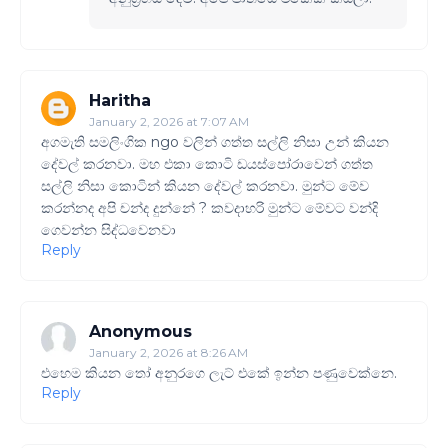
Haritha
January 2, 2026 at 7:07 AM
අගමැති සමලිංගික ngo වලින් ගත්ත සල්ලි නිසා උන් කියන
දේවල් කරනවා. මහ එකා කොටි ඩයස්පෝරාවෙන් ගත්ත
සල්ලි නිසා කොටින් කියන දේවල් කරනවා. මුන්ට මේව
කරන්නද අපි චන්ද දුන්නේ ? කවදාහරි මුන්ට මේවට වන්දි
ගෙවන්න සිද්ධවෙනවා
Reply
Anonymous
January 2, 2026 at 8:26 AM
එහෙම කියන තෝ අනුරගෙ ලැට් එකේ ඉන්න පණුවෙක්නෙ.
Reply