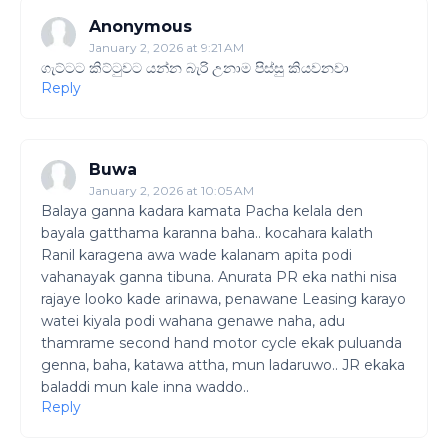
Anonymous
January 2, 2026 at 9:21 AM
ගැට්ටට කිට්ටුවට යන්න බැරි උනාම පිස්සු කියවනවා
Reply
Buwa
January 2, 2026 at 10:05 AM
Balaya ganna kadara kamata Pacha kelala den
bayala gatthama karanna baha.. kocahara kalath
Ranil karagena awa wade kalanam apita podi
vahanayak ganna tibuna. Anurata PR eka nathi nisa
rajaye looko kade arinawa, penawane Leasing karayo
watei kiyala podi wahana genawe naha, adu
thamrame second hand motor cycle ekak puluanda
genna, baha, katawa attha, mun ladaruwo.. JR ekaka
baladdi mun kale inna waddo..
Reply