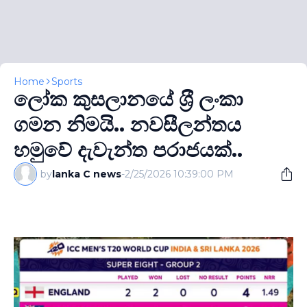
Home
Sports
ලෝක කුසලානයේ ශ‍්‍රී ලංකා
ගමන නිමයි.. නවසීලන්තය
හමුවේ දැවැන්ත පරාජයක්..
by
lanka C news
-
2/25/2026 10:39:00 PM