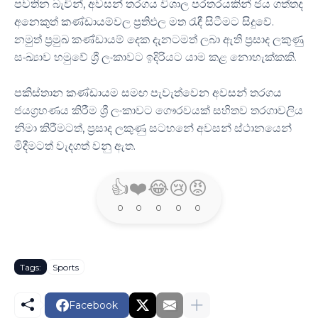
පවතින බැවින්, අවසන් තරගය විශාල පරතරයකින් ජය ගත්තද
අනෙකුත් කණ්ඩායම්වල ප්‍රතිඵල මත රැඳී සිටීමට සිදුවේ.
නමුත් ප්‍රමුඛ කණ්ඩායම් දෙක දැනටමත් ලබා ඇති ප්‍රසාද ලකුණු
සංඛ්‍යාව හමුවේ ශ්‍රී ලංකාවට ඉදිරියට යාම කළ නොහැක්කකි.
පකිස්තාන කණ්ඩායම සමඟ පැවැත්වෙන අවසන් තරගය
ජයග්‍රහණය කිරීම ශ්‍රී ලංකාවට ගෞරවයක් සහිතව තරගාවලිය
නිමා කිරීමටත්, ප්‍රසාද ලකුණු සටහනේ අවසන් ස්ථානයෙන්
මිදීමටත් වැදගත් වනු ඇත.
👍
❤️
😂
😢
😡
0
0
0
0
0
Tags:
Sports
Facebook