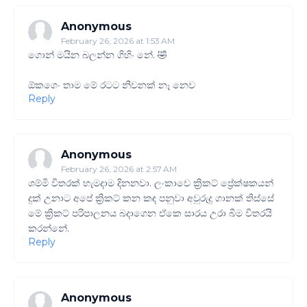
Anonymous
February 26, 2026 at 1:53 AM
ගොන් මයින බලන්න ගිහිං නේ. 🤣
ඕකගෙං තාම මේ රටට නිවනක් නෑ නෙව
Reply
Anonymous
February 26, 2026 at 2:57 AM
ශම්මි විතරක් හැමදාම දිනනවා. ලංකාවෙ ක්‍රිකට් ප්‍රේක්ෂකයන්
දුක් උනාට අපේ ක්‍රිකට් කන කඳ පනුවා අවුරුදු ගානක් තිස්සේ
මේ ක්‍රිකට් පරිපාලනය බදාගෙන ඒකෙ සාරය උරා බීම විතරයි
කරන්නේ.
Reply
Anonymous