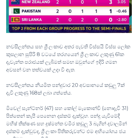
නවසීලන්තය සහ ශ්‍රී ලංකාව අතර පැවති විස්සයි විස්ස ලෝක
කුසලාන සුපිරි 8 වටයේ තරගයෙන් ශ්‍රී ලංකාව ලකුණු 61ක
දැවැන්ත පරාජයක් ලැබීමත් සමඟ ඔවුන්ගේ ඉදිරි ගමන
අවසන් වන තත්වයක් උදා වී ඇත.
නවසීලන්තය නියමිත පන්දුවාර 20 අවසානයේ කඩුලු 7ක්
දැවී ලකුණු 168ක් ලබා ගත්තේය.
මිචෙල් සැන්ට්නර් (47) සහ කෝල් මැකොන්චි (නොදැවී 31)
පිත්තෙන් කැපී පෙනෙන දස්කම් දැක්වූහ. පන්දු යැවීමේදී
මහීෂ් තීක්ෂණ සහ දුෂ්මන්ත චමීර කඩුලු 3 බැගින් දවාලමින්
දස්කම් දැක්වුවද, ශ්‍රී ලංකා පිතිකරුවන්ට එම අභියෝගය ජය