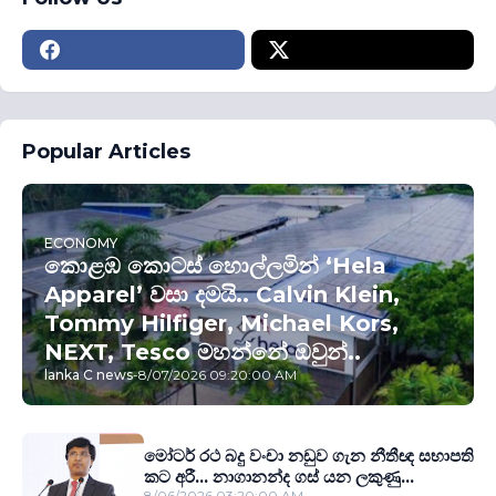
Popular Articles
ECONOMY
කොළඹ කොටස් හොල්ලමින් ‘Hela
Apparel’ වසා දමයි.. Calvin Klein,
Tommy Hilfiger, Michael Kors,
NEXT, Tesco මහන්නේ ඔවුන්..
lanka C news
-
8/07/2026 09:20:00 AM
මෝටර් රථ බදු වංචා නඩුව ගැන නීතීඥ සභාපති
කට අරී... නාගානන්ද ගස් යන ලකුණු...
8/06/2026 03:20:00 AM