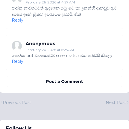
February 26, 2026 at 4:27 AM
පාස්කු නාඩගමවත් ඇදගෙන යමු. මේ කාලකන්නි ආන්ඩුව ආව
දවසෙ ඉදන් ක්‍රිකට් ඉවරටෙම ඉවරයි. ශික්
Reply
Anonymous
February 26, 2026 at 5:25 AM
පෙනියා out වනකොටම sure match එක පරාධයි කියලා
Reply
Post a Comment
Previous Post
Next Post
Follow Us