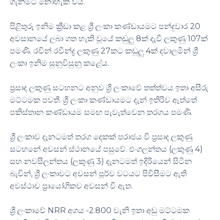
ගැනීමට නොහැකි විය.
පිළිතුරු ඉනිම ක්‍රීඩා කළ ශ්‍රී ලංකා කණ්ඩායමට පන්දුවාර 20
අවසානයේ ලබා ගත හැකි වූයේ කඩුලු 8ක් දැවී ලකුණු 107ක්
පමණි. රචින් රවීන්ද්‍ර ලකුණු 27කට කඩුලු 4ක් දවාලමින් ශ්‍රී
ලංකා ඉනිම සුනුවිසුනු කළේය.
ප්‍රසාද ලකුණු සටහනට අනුව ශ්‍රී ලංකාවේ තත්ත්වය ඉතා අසීරු
මට්ටමක පවතී. ශ්‍රී ලංකා කණ්ඩායමට දැන් ඉතිරිව ඇත්තේ
පකිස්තාන කණ්ඩායම සමඟ පැවැත්වෙන තරගය පමණි.
ශ්‍රී ලංකාව දැනටමත් තරග දෙකක් පරාජය වී ප්‍රසාද ලකුණු
සටහනේ අවසන් ස්ථානයේ පසුවේ. එංගලන්තය (ලකුණු 4)
සහ නවසීලන්තය (ලකුණු 3) දැනටමත් ඉදිරියෙන් සිටින
බැවින්, ශ්‍රී ලංකාවට අවසන් පූර්ව වටයට පිවිසීමට ඇති
අවස්ථාව ප්‍රායෝගිකව අවසන් වී ඇත.
ශ්‍රී ලංකාවේ NRR අගය -2.800 වැනි ඉතා අඩු මට්ටමක