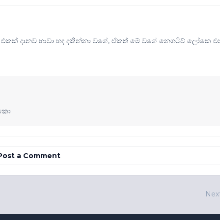
 එකක් දානව හාවා හඳ දකින්නා වගේ, ඒකත් මේ වගේ නෙගටිව් ලෝකෙ එ
්කො
Post a Comment
Nex