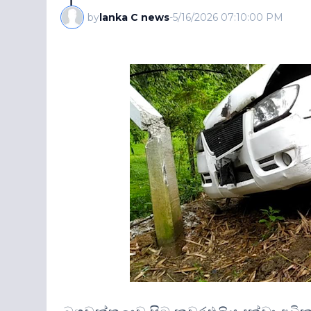
by
lanka C news
-
5/16/2026 07:10:00 PM