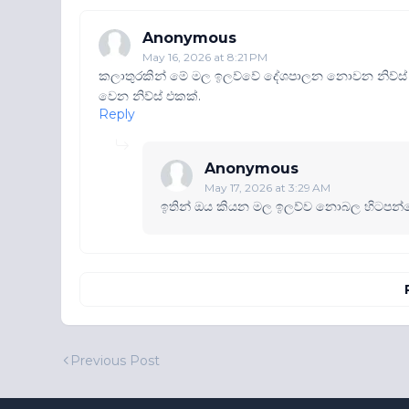
Anonymous
May 16, 2026 at 8:21 PM
කලාතුරකින් මේ මල ඉලව්වේ දේශපාලන නොවන නිව්ස්
වෙන නිව්ස් එකක්.
Reply
Anonymous
May 17, 2026 at 3:29 AM
ඉතින් ඔය කියන මල ඉලව්ව නොබල හිටපන
Previous Post