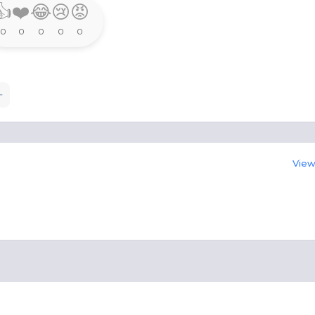
👍
❤️
😂
😢
😡
0
0
0
0
0
View 