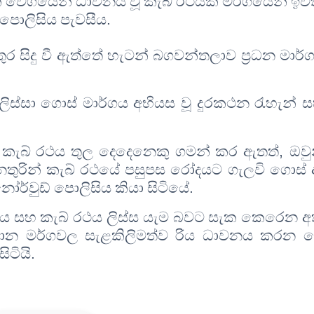
ක වේගයෙන් ධාවනය වූ කැබ් රථයක් මර්ගයෙන් ඉ
 පොලිසිය පැවසීය
.
 සිදු වී ඇත්තේ හැටන් බගවන්තලාව ප්‍රධන මාර්
ස්සා ගොස් මාර්ගය අභියස වූ දුරකථන රැහැන් ස
 කැබ් රථය තුල දෙදෙනෙකු ගමන් කර ඇතත්
,
ඔවු
නතුරින් කැබ් රථයේ පසුපස රෝදයට ගැලවි ගොස් 
ෝර්වුඩ් පොලිසිය කියා සිටියේ
.
ය සහ කැබ් රථය ලිස්ස යැම බවට සැක කෙරෙන 
ධාන මර්ගවල සැළකිලිමත්ව රිය ධාවනය කරන 
ිටියි
.