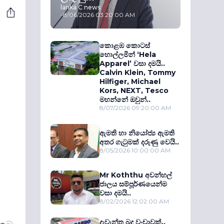
lanka C news
-
8/06/2026 03:20:00 AM
කොළඹ කොටස්
හොල්ලමින් ‘Hela
Apparel’ වසා දමයි..
Calvin Klein, Tommy
Hilfiger, Michael
Kors, NEXT, Tesco
මහන්නේ ඔවුන්..
8/07/2026 09:20:00 AM
ඇමති හා නියෝජ්‍ය ඇමති
අතර ගැටුමක් දරුණු වෙයි..
8/05/2026 10:00:00 AM
Mr Koththu අවන්හල්
ජාලය සම්පූර්ණයෙන්ම
වසා දමයි..
8/02/2026 12:02:00 AM
දැවැන්ත බදු වංචාවක්..