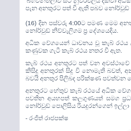
බගවන්තලාව සිට නුවරඑලිය දක්වා අධි
පැන අනතුරට පත් වී ඇති පබව නෝර්වුඩ්
(16)
දින පස්වරු
4:00
ට පමණ මෙම අනතුර
නෝර්වුඩ් නිව්වැලිගම ප්‍ර දේශයෙදිය
.
අධික වේගයෙන් ධාවනය වූ කැබ් රථය ලි
කණුවක ගැටී කැබ් රථය නතර වී ඇත
.
කැබ් රථය අනතුරට පත් වන අවස්ථාවේ
කිසිදු අනතුරක් සිදු වි නොමැති බවත්
,
අ
බවයි අනතුර පිලිබද පරික්ෂණ පවත්වන න
අනතුරට හේතුව කැබ් රථයේ අධික වේග
පවතින අයහපත් කලගුණයත් සමග ප්‍ර
නෝර්වුඩ් පොලිසිය රියදුරන්ගෙන් ඉල්ලා ස
- රංජිත් රාජපක්ෂ