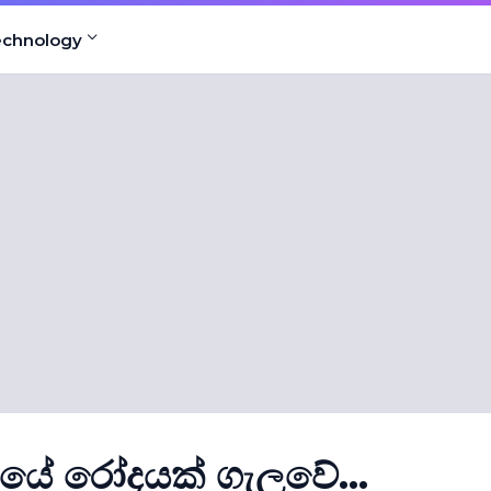
echnology
යේ රෝදයක් ගැලවේ...