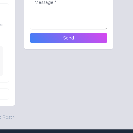
පා
t Post