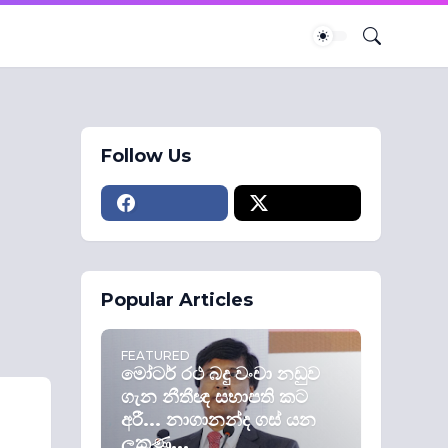
Follow Us
Popular Articles
FEATURED
මෝටර් රථ බදු වංචා නඩුව
ගැන නීතීඥ සභාපති කට
අරී... නාගානන්ද ගස් යන
ලකුණු...