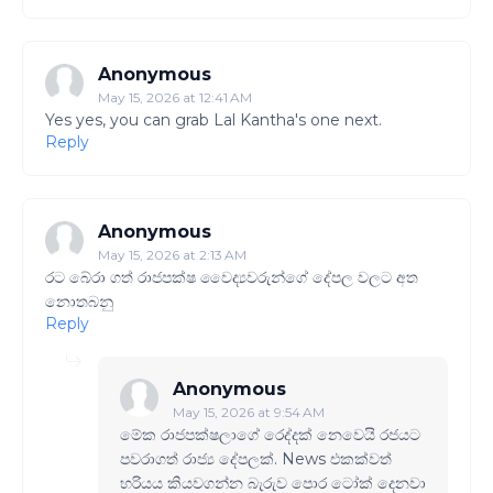
Anonymous
May 15, 2026 at 12:41 AM
Yes yes, you can grab Lal Kantha's one next.
Reply
Anonymous
May 15, 2026 at 2:13 AM
රට බේරා ගත් රාජපක්ෂ වෛද්‍යවරුන්ගේ දේපල වලට අත
නොතබනු
Reply
Anonymous
May 15, 2026 at 9:54 AM
මේක රාජපක්ෂලාගේ රෙද්දක් නෙවෙයි රජයට
පවරාගත් රාජ්‍ය දේපලක්. News එකක්වත්
හරියය කියවගන්න බැරුව පොර ටෝක් දෙනවා