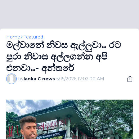
Home
Featured
මල්වානේ නිවස ඇල්ලුවා.. රට
පුරා නිවාස අල්ලගන්න අපි
එනවා..- අන්තරේ
by
lanka C news
-
5/15/2026 12:02:00 AM