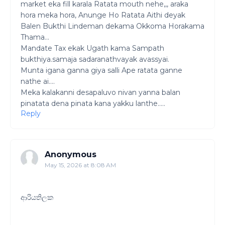
market eka fill karala Ratata mouth nehe,,, araka
hora meka hora, Anunge Ho Ratata Aithi deyak
Balen Bukthi Lindeman dekama Okkoma Horakama
Thama...
Mandate Tax ekak Ugath kama Sampath
bukthiya.samaja sadaranathvayak avassyai.
Munta igana ganna giya salli Ape ratata ganne
nathe ai....
Meka kalakanni desapaluvo nivan yanna balan
pinatata dena pinata kana yakku lanthe.....
Reply
Anonymous
May 15, 2026 at 8:08 AM
ආරියතිලක