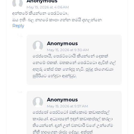
Anonymous
May 15, 2026 at 4:06 AM
අන්තරේ කියන්නෙ පෙරැට්ටො..
ඔය ඉතිං බල නහරෙ කාපා ගන්න තමයි දඟලන්නෙ
Reply
Anonymous
May 15, 2026 at 9:30 AM
ජෙප්පොයි, පෙ‍රැට්ටොයි කියන්නේ දෙකක්
නෙමේ එකක්. මතකනේ පෙ‍රැට්ටො ඇවිත් ගල්
අඟුරු කේස් එක හෝදපු හැටි. පුබුදු ජාගොඩයා
සුපිරියට හේදුවා ආන්ඩුව.
Anonymous
May 15, 2026 at 9:57 AM
ජෙප්පෝ පෙරට්ටෝ ඔක්කොම කඩාකප්පල්
කාරයෝ. අධ්‍යාපනේ ඉඳන් කඩාකප්පල් කරලා
තියෙන්නේ. දැන් උන් වනචාරී වගේ උන්ගේම
නීතී හදාගෙන රාජ්‍ය දේපළ අත්පත්