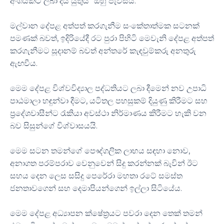
අංශයකට ලබා දිය යුතුයි" ඔහු පැවසීය.
මල්වාන දේපළ අත්පත් කරගැනීම සංකේතාත්මක සටනක්
පමණක් බවත්, ඉදිරියේදී රට පුරා පිහිටි මෙවැනි දේපළ අත්පත්
කරගැනීමට සූදානම් බවත් අන්තරේ කැඳවුම්කරු අනතුරු
ඇඟවීය.
මෙම දේපළ විශ්වවිද්‍යාල පද්ධතියට ලබා දීමෙන් නව උපාධි
පාඨමාලා හඳුන්වා දීමට, යටිතල පහසුකම් දියුණු කිරීමට සහ
ප්‍රදේශවාසීන්ට රැකියා අවස්ථා නිර්මාණය කිරීමට හැකි වන
බව සිසුන්ගේ විශ්වාසයයි.
මෙම සටන තමන්ගේ පෞද්ගලික ලාභය සඳහා නොව,
අනාගත පරම්පරාව වෙනුවෙන් සිදු කරන්නක් බැවින් ඊට
සහය දෙන ලෙස සසිදු පෙරේරා මහතා රටේ සමස්ත
ජනතාවගෙන් සහ දෙමාපියන්ගෙන් ඉල්ලා සිටියේය.
මෙම දේපළ අධ්‍යාපන ක්ෂේත්‍රයට පවරා දෙන තෙක් තමන්