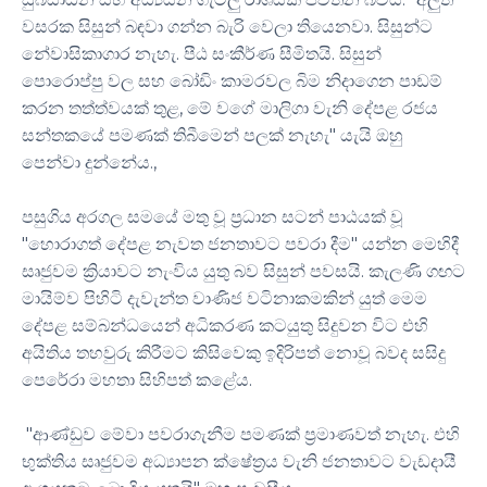
වසරක සිසුන් බඳවා ගන්න බැරි වෙලා තියෙනවා. සිසුන්ට
නේවාසිකාගාර නැහැ. පීඨ සංකීර්ණ සීමිතයි. සිසුන්
පොරොප්පු වල සහ බෝඩිං කාමරවල බිම නිදාගෙන පාඩම්
කරන තත්ත්වයක් තුළ, මේ වගේ මාලිගා වැනි දේපළ රජය
සන්තකයේ පමණක් තිබීමෙන් පලක් නැහැ" යැයි ඔහු
පෙන්වා දුන්නේය.,
පසුගිය අරගල සමයේ මතු වූ ප්‍රධාන සටන් පාඨයක් වූ
"හොරාගත් දේපළ නැවත ජනතාවට පවරා දීම" යන්න මෙහිදී
සෘජුවම ක්‍රියාවට නැංවිය යුතු බව සිසුන් පවසයි. කැලණි ගඟට
මායිම්ව පිහිටි දැවැන්ත වාණිජ වටිනාකමකින් යුත් මෙම
දේපළ සම්බන්ධයෙන් අධිකරණ කටයුතු සිදුවන විට එහි
අයිතිය තහවුරු කිරීමට කිසිවෙකු ඉදිරිපත් නොවූ බවද සසිදු
පෙරේරා මහතා සිහිපත් කළේය.
"ආණ්ඩුව මේවා පවරාගැනීම පමණක් ප්‍රමාණවත් නැහැ. එහි
භුක්තිය සෘජුවම අධ්‍යාපන ක්ෂේත්‍රය වැනි ජනතාවට වැඩදායී