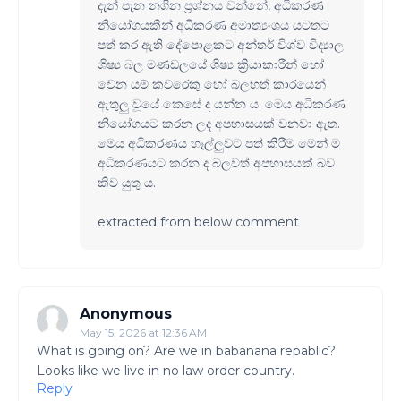
දැන් පැන නගින ප්‍රශ්නය වන්නේ, අධිකරණ
නියෝගයකින් අධිකරණ අමාත්‍යංශය යටතට
පත් කර ඇති දේපොළකට අන්තර් විශ්ව විද්‍යාල
ශිෂ්‍ය බල මණඩලයේ ශිෂ්‍ය ක්‍රියාකාරීන් හෝ
වෙන යම් කවරෙකු හෝ බලහත් කාරයෙන්
ඇතුලු වූයේ කෙසේ ද යන්න ය. මෙය අධිකරණ
නියෝගයට කරන ලද අපහාසයක් වනවා ඇත.
මෙය අධිකරණය හෑල්ලුවට පත් කිරීම මෙන් ම
අධිකරණයට කරන ද බලවත් අපහාසයක් බව
කිව යුතු ය.
extracted from below comment
Anonymous
May 15, 2026 at 12:36 AM
What is going on? Are we in babanana repablic?
Looks like we live in no law order country.
Reply