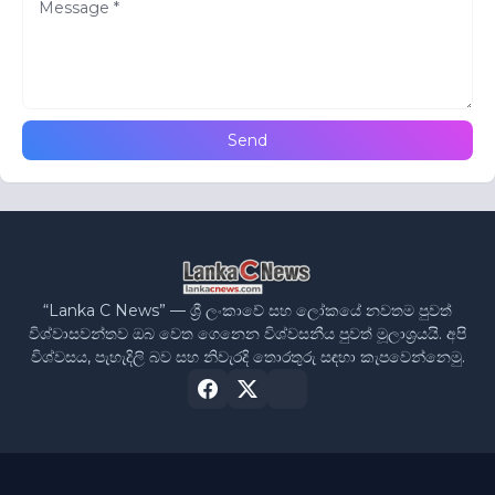
“Lanka C News” — ශ්‍රී ලංකාවේ සහ ලෝකයේ නවතම පුවත්
විශ්වාසවන්තව ඔබ වෙත ගෙනෙන විශ්වසනීය පුවත් මූලාශ්‍රයයි. අපි
විශ්වසය, පැහැදිලි බව සහ නිවැරදි තොරතුරු සඳහා කැපවෙන්නෙමු.