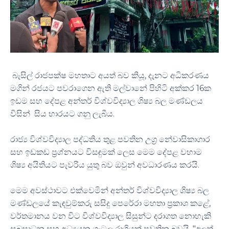
බැසිල් රාජපක්ෂ මහතාට අයත් බව කියූ, දැනට අධිකරණය
මගින් රජයට පවරාගෙන ඇති මල්වානේ පිහිටි අක්කර 16ක
ඉඩම සහ දේපළ අන්තර් විශ්වවිද්‍යාල ශිෂ්‍ය බල මණ්ඩලය
විසින් සිය භාරයට ගනු ලැබීය.
රාජ්‍ය විශ්වවිද්‍යාල පද්ධතිය තුළ පවතින උග්‍ර නේවාසිකාගාර
සහ ඉඩකඩ ප්‍රශ්නයට විසඳුමක් ලෙස මෙම දේපළ වහාම
ශිෂ්‍ය අයිතියට පැවරිය යුතු බව ඔවුන් අවධාරණය කරයි.
මෙම අවස්ථාවට එක්වෙමින් අන්තර් විශ්වවිද්‍යාල ශිෂ්‍ය බල
මණ්ඩලයේ කැඳවුම්කරු සසිදු පෙරේරා මහතා ප්‍රකාශ කළේ,
වර්තමානය වන විට විශ්වවිද්‍යාල සිසුන්ට දරාගත නොහැකි
සුබසාධන සහ අධ්‍යයන ගැටලු රාශියක් පවතින බවයි. "අලුත්