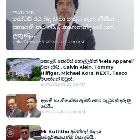
FEATURED
මෝටර් රථ බදු වංචා නඩුව ගැන නීතීඥ
සභාපති කට අරී... නාගානන්ද ගස් යන
ලකුණු...
lanka C news
-
8/06/2026 03:20:00 AM
කොළඹ කොටස් හොල්ලමින් ‘Hela Apparel’
වසා දමයි.. Calvin Klein, Tommy
Hilfiger, Michael Kors, NEXT, Tesco
මහන්නේ ඔවුන්..
8/07/2026 09:20:00 AM
ඇමති හා නියෝජ්‍ය ඇමති අතර ගැටුමක් දරුණු
වෙයි..
8/05/2026 10:00:00 AM
Mr Koththu අවන්හල් ජාලය
සම්පූර්ණයෙන්ම වසා දමයි..