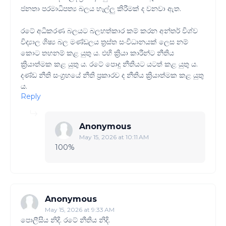
ජනතා පරමාධිපත්‍ය බලය හෑල්ලු කිරීමක් ද වනවා ඇත.
රටේ අධිකරණ බලයට බලහත්කාර කම් කරන අන්තර් විශ්ව
විද්‍යාල ශිෂ්‍ය බල මණ්ඩලය ත්‍රස්ත සංවිධානයක් ලෙස නම්
කොට තහනම් කළ යුතු ය. එහි ක්‍රියා කාරීන්ට නීතිය
ක්‍රියාත්මක කළ යුතු ය. රටේ පොදු නීතියට යටත් කළ යුතු ය.
දණ්ඩ නීති සංග්‍රහයේ නීති ප්‍රකාරව ද නීතිය ක්‍රියාත්මක කළ යුතු
ය.
Reply
Anonymous
May 15, 2026 at 10:11 AM
100%
Anonymous
May 15, 2026 at 9:33 AM
පොලීසිය නිදි. රටේ නීතිය නිදි.