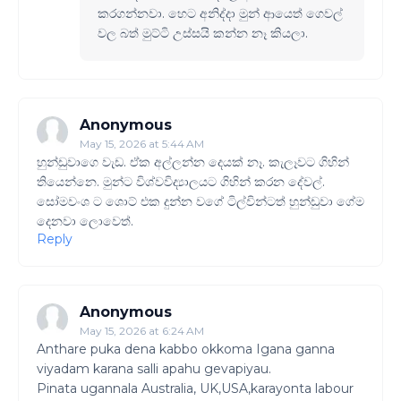
කරගන්නවා. හෙට අනිද්දා මුන් ආයෙත් ගෙවල්
වල බත් මුට්ටි උස්සයි කන්න නෑ කියලා.
Anonymous
May 15, 2026 at 5:44 AM
හුන්ඩුවාගෙ වැඩ. ඒක අල්ලන්න දෙයක් නෑ. කැලෑවට ගිහින්
තියෙන්නෙ. මුන්ට විශ්වවිද්‍යාලයට ගිහින් කරන දේවල්.
සෝමවංශ ට ශොට් එක දුන්න වගේ ටිල්වින්ටත් හුන්ඩුවා ගේම
දෙනවා ලොවෙත්.
Reply
Anonymous
May 15, 2026 at 6:24 AM
Anthare puka dena kabbo okkoma Igana ganna
viyadam karana salli apahu gevapiyau.
Pinata ugannala Australia, UK,USA,karayonta labour