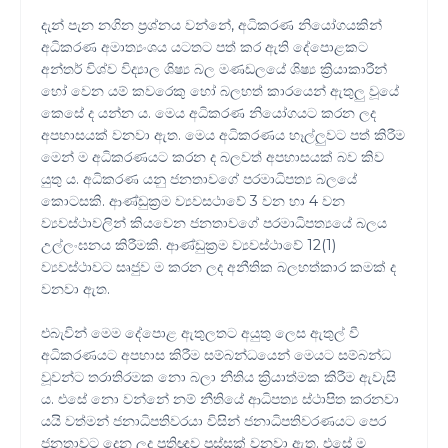
දැන් පැන නගින ප්‍රශ්නය වන්නේ, අධිකරණ නියෝගයකින්
අධිකරණ අමාත්‍යංශය යටතට පත් කර ඇති දේපොළකට
අන්තර් විශ්ව විද්‍යාල ශිෂ්‍ය බල මණඩලයේ ශිෂ්‍ය ක්‍රියාකාරීන්
හෝ වෙන යම් කවරෙකු හෝ බලහත් කාරයෙන් ඇතුලු වූයේ
කෙසේ ද යන්න ය. මෙය අධිකරණ නියෝගයට කරන ලද
අපහාසයක් වනවා ඇත. මෙය අධිකරණය හෑල්ලුවට පත් කිරීම
මෙන් ම අධිකරණයට කරන ද බලවත් අපහාසයක් බව කිව
යුතු ය. අධිකරණ යනු ජනතාවගේ පරමාධිපත්‍ය බලයේ
කොටසකි. ආණ්ඩුක්‍රම ව්‍යවසථාවේ 3 වන හා 4 වන
ව්‍යවස්ථාවලින් කියවෙන ජනතාවගේ පරමාධිපත්‍යයේ බලය
උල්ලංඝනය කිරීමකි. ආණ්ඩුක්‍රම ව්‍යවස්ථාවේ 12(1)
ව්‍යවස්ථාවට සෘජුව ම කරන ලද අනීතික බලහත්කාර කමක් ද
වනවා ඇත.
එබැවින් මෙම දේපොළ ඇතුලතට අයුතු ලෙස ඇතුල් වී
අධිකරණයට අපහාස කිරීම සම්බන්ධයෙන් මෙයට සම්බන්ධ
වූවන්ට තරාතිරමක නො බලා නීතිය ක්‍රියාත්මක කිරීම ඇවැසි
ය. එසේ නො වන්නේ නම් නීතියේ ආධිපත්‍ය ස්ථාපිත කරනවා
යයි වත්මන් ජනාධිපතිවරයා විසින් ජනාධිපතිවරණයට පෙර
ජනතාවට දෙන ලද ප්‍රතිඥාව පුස්සක් වනවා ඇත. එසේ ම