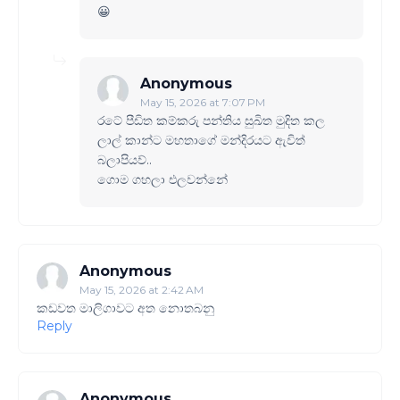
😀
Anonymous
May 15, 2026 at 7:07 PM
රටේ පීඩිත කම්කරු පන්තිය සුඛිත මුදිත කල
ලාල් කාන්ට මහතාගේ මන්දිරයට ඇවිත්
බලාපියව්..
ගොම ගහලා එලවන්නේ
Anonymous
May 15, 2026 at 2:42 AM
කඩවත මාලිගාවට අත නොතබනු
Reply
Anonymous