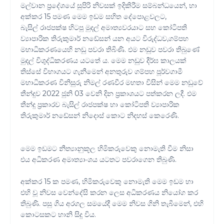
මල්වාන ප්‍රදේශයේ සුපිරි නිවසක් ඉදිකිරීම සම්බන්ධයෙන්, හා
අක්කර 15 පමණ මෙම ඉඩම සහිත දේපොළවලට,
බැසිල් රාජපක්ෂ හිටපු මුදල් අමාත්‍යවරයාට සහ කෝටිපති
ව්‍යාපාරික තිරුකුමාර් නඩේසන් යන අයට විරුද්ධව,ගම්පහ
මහාධිකරණයෙහි නඩු පවරා තිබිණි. එම නඩුව පවරා තිබුණේ
මුදල් විශුද්ධිකරණය යටතේ ය. මෙම නඩුව දීර්ඝ කාලයක්
තිස්සේ විභාගයට ගැනීමෙන් අනතුරුව ගම්පහ පූර්වගාමී
මහාධිකරණ විනිසුරු නිමල් රණවීර මහතා විසින් මෙම නඩුවේ
තීන්දුව 2022 ජුනි 03 වෙනි දින ප්‍රකාශයට පත්කරන ලදී. එම
තීන්දු ප්‍රකාරව බැසිල් රාජපක්ෂ හා කෝටිපති ව්‍යාපාරික
තිරුකුමාර් නඩේසන් නිදොස් කොට නිදහස් කෙරෙණි.
මෙම ඉඩමට නීත්‍යානුකූල හිමිකරුවෙකු නොමැති වීම නිසා
එය අධිකරණ අමාත්‍යාංශය යටතට පවරාගෙන තිබුණි.
අක්කර 15 ක පමණ, හිමිකරුවෙකු නොමැති මෙම ඉඩම හා
එහි වූ නිවස වෙන්දේසි කරන ලෙස අධිකරණය නියෝග කර
තිබුණි. පසු ගිය අරගල සමයේදී මෙම නිවස ගිනි තැබීමෙන්, එහි
කොටසකට හානි සිදු විය.