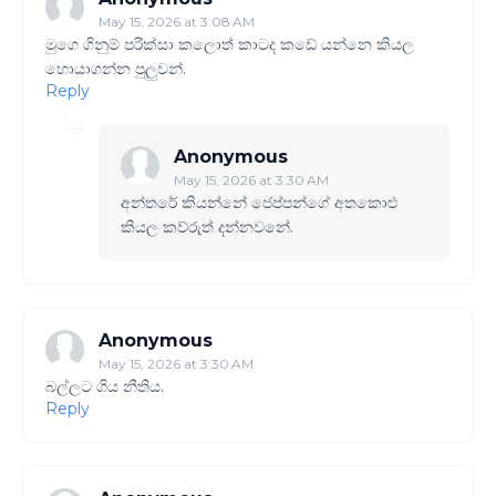
May 15, 2026 at 3:08 AM
මුගෙ ගිනුම් පරික්සා කලොත් කාටද කඩේ යන්නෙ කියල
හොයාගන්න පුලුවන්.
Reply
Anonymous
May 15, 2026 at 3:30 AM
අන්තරේ කියන්නේ ජෙප්පන්ගේ අතකොළු
කියල කව්රුත් දන්නවනේ.
Anonymous
May 15, 2026 at 3:30 AM
බල්ලට ගිය නීතිය.
Reply